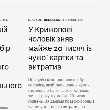
, 2026
ОЛЬГА АНТОНОВСЬКА
- 4 СЕРПНЯ, 2026
кій
У Крижополі
чоловік зняв
бір
майже 20 тисяч із
чужої картки та
ого
витратив
-
Поліцейські встановили особу
льного
чоловіка, який, знайшовши чужий
гаманець із банківською карткою,
зняв із рахунку майже 20 тисяч
гривень. За даними правоохоронців,
частину коштів він витратив на
ківки