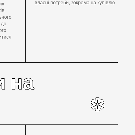
власні потреби, зокрема на купівлю
их
ків
ьного
 до
ого
итися
и на