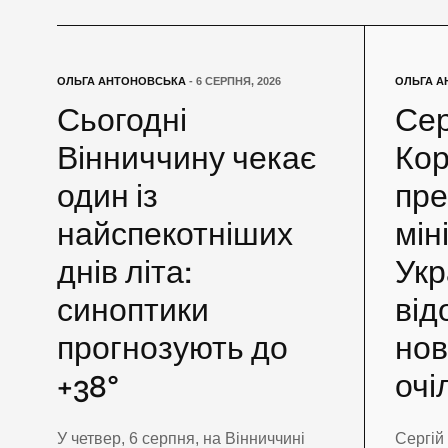
ОЛЬГА АНТОНОВСЬКА
- 6 СЕРПНЯ, 2026
ОЛЬГА А
Сьогодні
Сер
Вінниччину чекає
Кор
один із
пре
найспекотніших
мін
днів літа:
Укр
синоптики
від
прогнозують до
нов
+38°
очі
У четвер, 6 серпня, на Вінниччині
Сергій