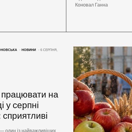
Коновал Ганна
ОНОВСЬКА
-
НОВИНИ
- 6 СЕРПНЯ,
 працювати на
і у серпні
: сприятливі
— один із найважливіших