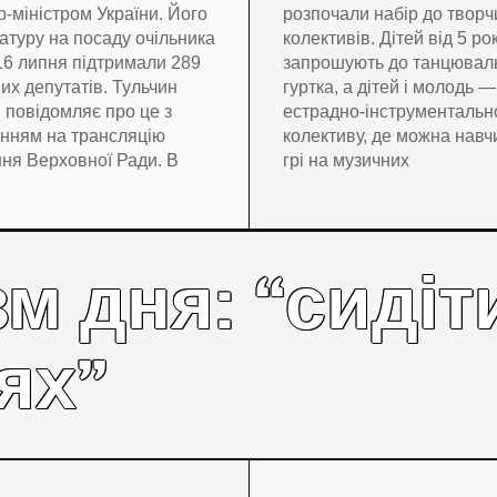
р-міністром України. Його
розпочали набір до творч
атуру на посаду очільника
колективів. Дітей від 5 ро
16 липня підтримали 289
запрошують до танцювал
их депутатів. Тульчин
гуртка, а дітей і молодь —
 повідомляє про це з
естрадно-інструментальн
нням на трансляцію
колективу, де можна навч
ння Верховної Ради. В
грі на музичних
м дня: “сидіт
ях”