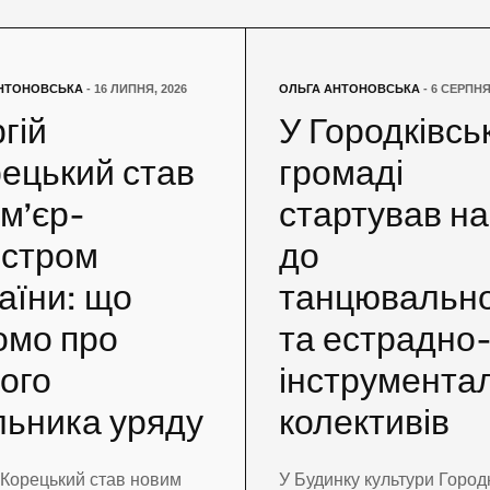
НТОНОВСЬКА
- 16 ЛИПНЯ, 2026
ОЛЬГА АНТОНОВСЬКА
- 6 СЕРПНЯ
гій
У Городківсь
ецький став
громаді
м’єр-
стартував на
істром
до
аїни: що
танцювальн
омо про
та естрадно
ого
інструмента
льника уряду
колективів
 Корецький став новим
У Будинку культури Город