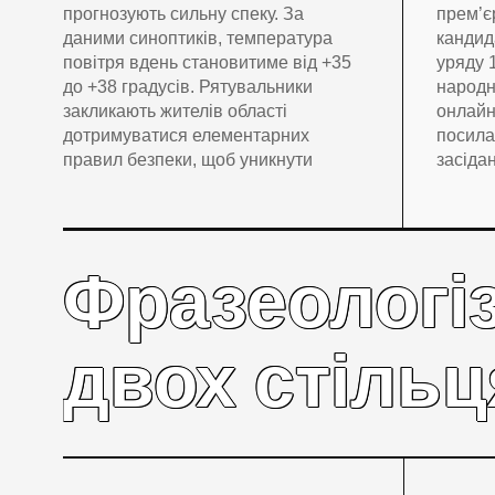
прогнозують сильну спеку. За
прем’є
даними синоптиків, температура
кандид
повітря вдень становитиме від +35
уряду 
до +38 градусів. Рятувальники
народн
закликають жителів області
онлайн
дотримуватися елементарних
посила
правил безпеки, щоб уникнути
засіда
Фразеологіз
двох стільц