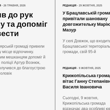
Я
- 26 ТРАВНЯ, 2026
РЕДАКЦІЯ
- 29 ЖОВТНЯ, 2025
в до рук
У Брацлавській грома
привітали шановану
у та допоміг
довгожительку Марі
Мазур
вести
У селі Довжок, що входит
ярській громаді привели
Брацлавської територіаль
у місце відпочинку.
громади, свій 95-й
им мешканцям допоміг й
 поліції Артур Вознюк,
олучився до благоустрою
РЕДАКЦІЯ
- 9 ЖОВТНЯ, 2025
Чоловік
Крижопільська грома
вітає Ганну Степанівн
Василя Івановича
Сьогодні, 9 жовтня,
Крижопільська громада
відзначає два особливі юв