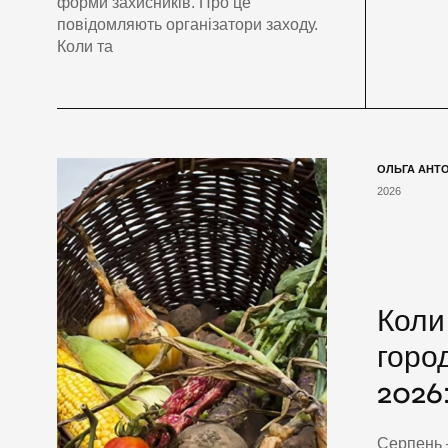
форми захисників. Про це
повідомляють організатори заходу.
Коли та
ОЛЬГА АНТ
2026
Коли
город
2026
Серпень 