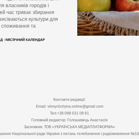
ля власників городів і
цей час триває збирання
висіваються культури для
о споживання та
ОД
#
МІСЯЧНИЙ КАЛЕНДАР
Контакти редакції:
Email: vinnychchyna.online@gmail.com
Тел:+38 098 031 08 61
Головний редактор: Голошивець Анастасія
Засновник: ТОВ «УКРАЇНСЬКА МЕДІАПЛАТФОРМА»
шення Національної ради України з питань телебачення і радіомовлення №1