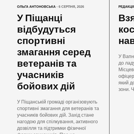
ОЛЬГА АНТОНОВСЬКА
- 6 СЕРПНЯ, 2026
РЕДАКЦІ
У Піщанці
Взя
відбудуться
кос
спортивні
на
змагання серед
У Вапн
ветеранів та
до лад
Місцев
учасників
офіцер
який д
бойових дій
зони. 
У Піщанській громаді організовують
спортивні змагання для ветеранів та
учасників бойових дій. Захід стане
нагодою для спілкування, активного
дозвілля та підтримки фізичної