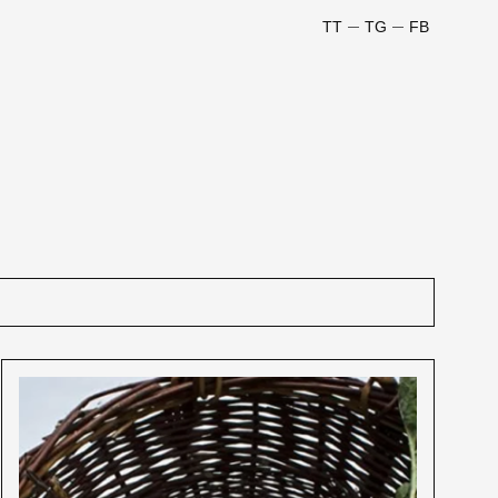
TT
TG
FB