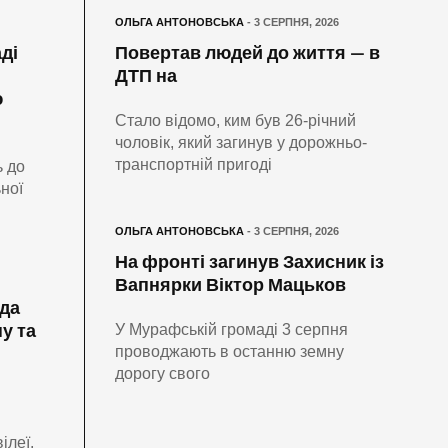
ОЛЬГА АНТОНОВСЬКА
- 3 СЕРПНЯ, 2026
ді
Повертав людей до життя — в
ДТП на
ю
Стало відомо, ким був 26-річний
чоловік, який загинув у дорожньо-
транспортній пригоді
ь до
ної
ОЛЬГА АНТОНОВСЬКА
- 3 СЕРПНЯ, 2026
На фронті загинув Захисник із
Вапнярки Віктор Мацьков
да
у та
У Мурафській громаді 3 серпня
проводжають в останню земну
дорогу свого
ілеї.