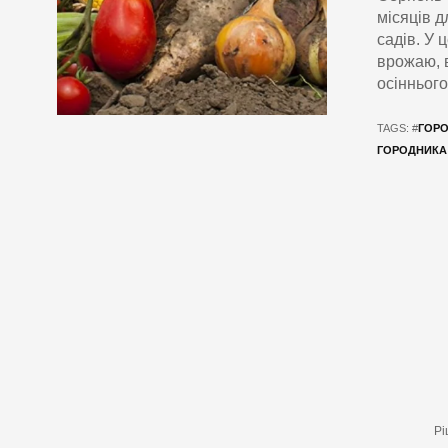
місяців д
садів. У 
врожаю, 
осінньог
TAGS: #
ГОР
ГОРОДНИКА
Рі