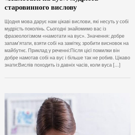
старовинного вислову
Щодня мова дарує нам цікаві вислови, які несуть у собі
мудрість поколінь. Сьогодні знайомимо вас із
фразеологізмом «намотати на вус». Значення: добре
запам’ятати, взяти собі на замітку, зробити висновок на
майбутнє. Приклад у реченні:Після цієї помилки він
добре намотав собі на вус і більше так не робив. Цікаво
знати:Вислів походить із давніх часів, коли вуса […]