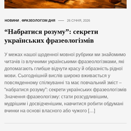
НОВИНИ
,
ФРАЗЕОЛОГІЗМ ДНЯ
26 СІЧНЯ, 2026
“Набратися розуму”: секрети
українських фразеологізмів
У межах нашої щоденної мовної рубрики ми знайомимо
читачів із влучними українськими фразеологізмами, які
допомагають глибше відчути красу й образність рідної
мови. Сьогоднішній вислів широко вживається у
повсякденному спілкуванні та має повчальний зміст –
“набратися розуму”: секрети українських фразеологізмів
Значення фразеологізму: стати розсудливішим,
мудрішим і досвідченішим, навчитися робити обдумані
вчинки на основі власного або чужого […]