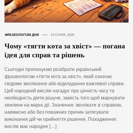
ФРАЗЕОЛОГІЗМ ДНЯ
23 СІЧНЯ, 2026
Чому «тягти кота за хвіст» — погана
ідея для справ та рішень
Сьогодні пропонуємо розібрати український
фразеологізм «тягти кота за хвіст», який означає
свідоме зволікання або відкладання важливої справи.
Цей народний вислів нагадує про цінність часу та
необхідність діяти рішуче, замість того щоб марнувати
хвилини на марні дії. Значення: зволікати зі справою,
навмисно або без поважних причин затягувати
виконання дій чи прийняття рішення. Походження:
вислів має народне […]