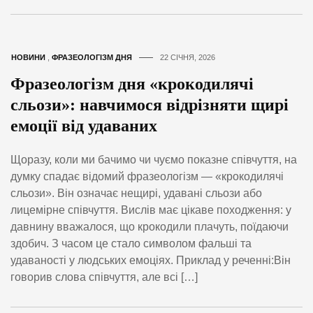
НОВИНИ
,
ФРАЗЕОЛОГІЗМ ДНЯ
22 СІЧНЯ, 2026
Фразеологізм дня «крокодилячі
сльози»: навчимося відрізняти щирі
емоції від удаваних
Щоразу, коли ми бачимо чи чуємо показне співчуття, на
думку спадає відомий фразеологізм — «крокодилячі
сльози». Він означає нещирі, удавані сльози або
лицемірне співчуття. Вислів має цікаве походження: у
давнину вважалося, що крокодили плачуть, поїдаючи
здобич. З часом це стало символом фальші та
удаваності у людських емоціях. Приклад у реченні:Він
говорив слова співчуття, але всі […]