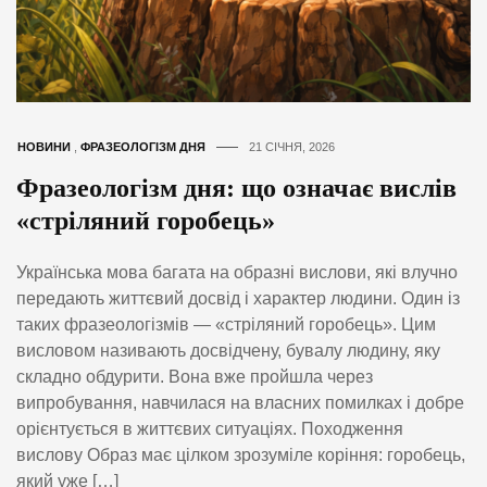
НОВИНИ
,
ФРАЗЕОЛОГІЗМ ДНЯ
21 СІЧНЯ, 2026
Фразеологізм дня: що означає вислів
«стріляний горобець»
Українська мова багата на образні вислови, які влучно
передають життєвий досвід і характер людини. Один із
таких фразеологізмів — «стріляний горобець». Цим
висловом називають досвідчену, бувалу людину, яку
складно обдурити. Вона вже пройшла через
випробування, навчилася на власних помилках і добре
орієнтується в життєвих ситуаціях. Походження
вислову Образ має цілком зрозуміле коріння: горобець,
який уже […]