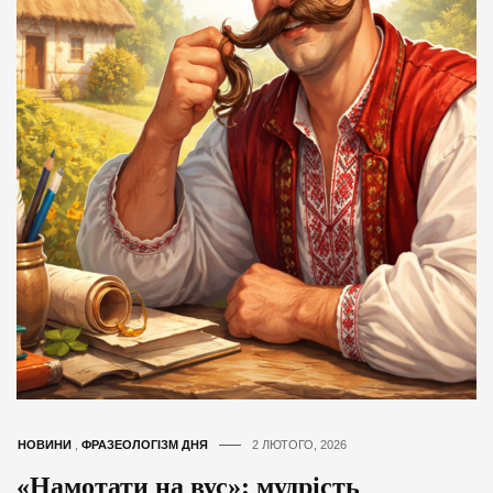
НОВИНИ
,
ФРАЗЕОЛОГІЗМ ДНЯ
2 ЛЮТОГО, 2026
«Намотати на вус»: мудрість