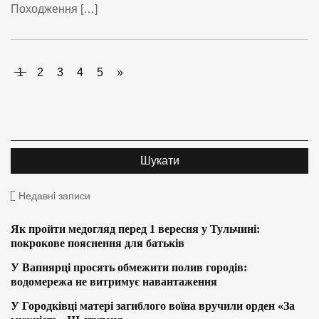
Походження […]
1
2
3
4
5
»
Недавні записи
Як пройти медогляд перед 1 вересня у Тульчині:
покрокове пояснення для батьків
У Вапнярці просять обмежити полив городів:
водомережа не витримує навантаження
У Городківці матері загиблого воїна вручили орден «За