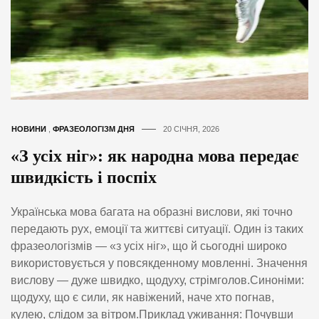
НОВИНИ
,
ФРАЗЕОЛОГІЗМ ДНЯ
20 СІЧНЯ, 2026
«З усіх ніг»: як народна мова передає
швидкість і поспіх
Українська мова багата на образні вислови, які точно
передають рух, емоції та життєві ситуації. Один із таких
фразеологізмів — «з усіх ніг», що й сьогодні широко
використовується у повсякденному мовленні. Значення
вислову — дуже швидко, щодуху, стрімголов.Синоніми:
щодуху, що є сили, як навіжений, наче хто погнав,
кулею, слідом за вітром.Приклад уживання: Почувши