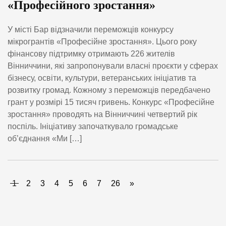
«Професійного зростання»
У місті Бар відзначили переможців конкурсу
мікрогрантів «Професійне зростання». Цього року
фінансову підтримку отримають 226 жителів
Вінниччини, які запропонували власні проєкти у сферах
бізнесу, освіти, культури, ветеранських ініціатив та
розвитку громад. Кожному з переможців передбачено
грант у розмірі 15 тисяч гривень. Конкурс «Професійне
зростання» проводять на Вінниччині четвертий рік
поспіль. Ініціативу започаткувало громадське
об’єднання «Ми […]
1
2
3
4
5
6
7
26
»