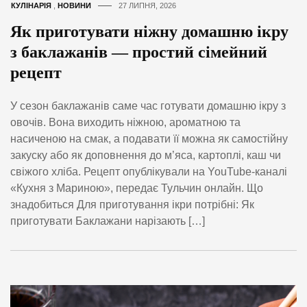
КУЛІНАРІЯ
,
НОВИНИ
27 ЛИПНЯ, 2026
Як приготувати ніжну домашню ікру
з баклажанів — простий сімейний
рецепт
У сезон баклажанів саме час готувати домашню ікру з
овочів. Вона виходить ніжною, ароматною та
насиченою на смак, а подавати її можна як самостійну
закуску або як доповнення до м’яса, картоплі, каш чи
свіжого хліба. Рецепт опублікували на YouTube-каналі
«Кухня з Мариною», передає Тульчин онлайн. Що
знадобиться Для приготування ікри потрібні: Як
приготувати Баклажани нарізають […]