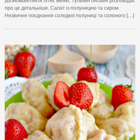
урізноманітнити літнє меню. Тульчин онлайн розповідає
про це детальніше. Салат із полуницею та сиром
Незвичне поєднання солодкої полуниці та солоного […]