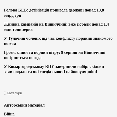
Голова БЕБ: детінізація принесла державі понад 13,8
млрд грн
Жнивна кампанія на Вінниччині: вже зібрали понад 1,4
млн тонн зерна
У Тульчині чоловік під час конфлікту поранив знайомого
ножем
Грози, зливи та пориви вітру: 8 серпня на Вінниччині
погіршиться погода
У Комаргородському ВПУ завершили набір: скільки
заяв подали та які спеціальності найпопулярніші
Категорії
Авторський матеріал
Війна