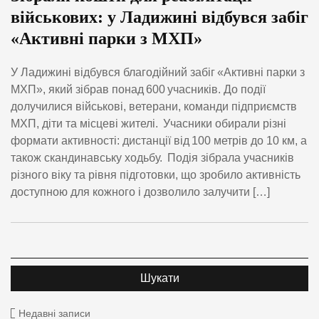
військових: у Ладижині відбувся забіг
«Активні парки з МХП»
У Ладижині відбувся благодійний забіг «Активні парки з
МХП», який зібрав понад 600 учасників. До події
долучилися військові, ветерани, команди підприємств
МХП, діти та місцеві жителі. Учасники обирали різні
формати активності: дистанції від 100 метрів до 10 км, а
також скандинавську ходьбу. Подія зібрала учасників
різного віку та рівня підготовки, що зробило активність
доступною для кожного і дозволило залучити […]
Недавні записи