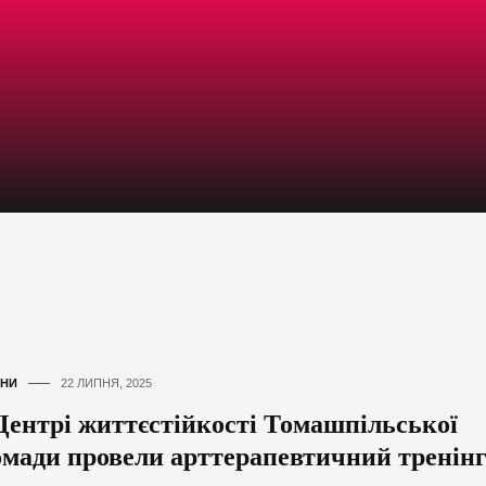
НИ
22 ЛИПНЯ, 2025
Центрі життєстійкості Томашпільської
омади провели арттерапевтичний тренін