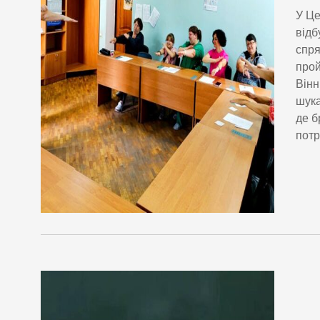
У Це
відб
спря
прой
Вінн
шука
де б
потр