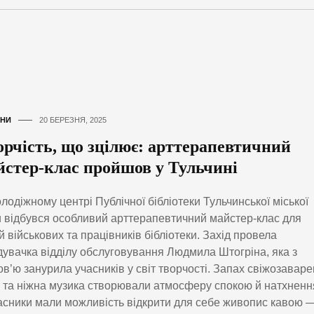
НИ
20 БЕРЕЗНЯ, 2025
орчість, що зцілює: арттерапевтичний
йстер-клас пройшов у Тульчині
лодіжному центрі Публічної бібліотеки Тульчинської міської
 відбувся особливий арттерапевтичний майстер-клас для
й військових та працівників бібліотеки. Захід провела
дувачка відділу обслуговування Людмила Штогріна, яка з
в’ю занурила учасників у світ творчості. Запах свіжозаваре
 та ніжна музика створювали атмосферу спокою й натхненн
асники мали можливість відкрити для себе живопис кавою 