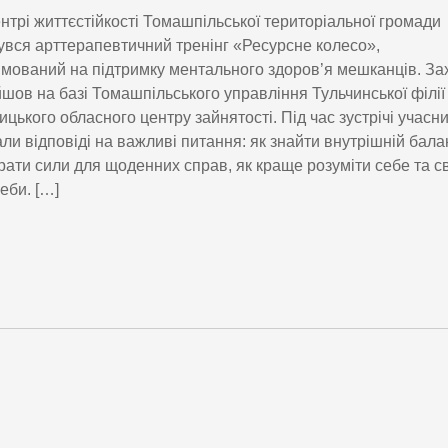
нтрі життєстійкості Томашпільської територіальної громади
увся арттерапевтичний тренінг «Ресурсне колесо»,
мований на підтримку ментального здоров’я мешканців. За
шов на базі Томашпільського управління Тульчинської філії
ицького обласного центру зайнятості. Під час зустрічі учасн
ли відповіді на важливі питання: як знайти внутрішній бала
рати сили для щоденних справ, як краще розуміти себе та с
еби. […]