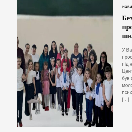
НОВИ
Без
пр
шк
У Ва
прос
під 
Цент
був 
моло
псих
[…]