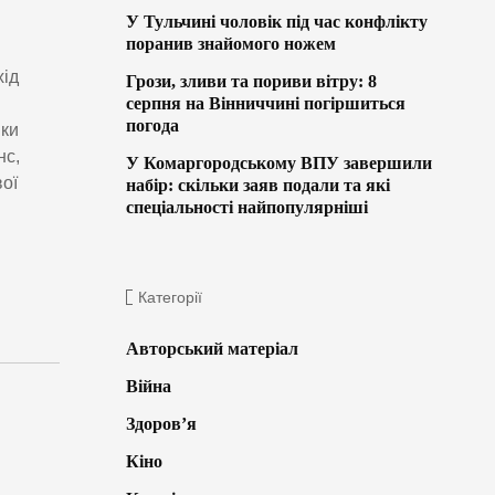
У Тульчині чоловік під час конфлікту
поранив знайомого ножем
хід
Грози, зливи та пориви вітру: 8
серпня на Вінниччині погіршиться
погода
ики
нс,
У Комаргородському ВПУ завершили
вої
набір: скільки заяв подали та які
спеціальності найпопулярніші
Категорії
Авторський матеріал
Війна
Здоров’я
Кіно