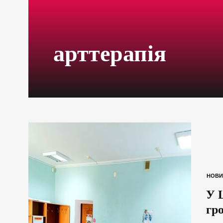
арттерапія
НОВИ
У 
гр