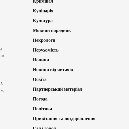
Кримінал
Кулінарія
Культура
Мовний порадник
Некрологи
а
Нерухомість
ів
Новини
Новини від читачів
й
Освіта
із
Партнерський матеріал
»,
Погода
Політика
Привітання та поздоровлення
Сад і город