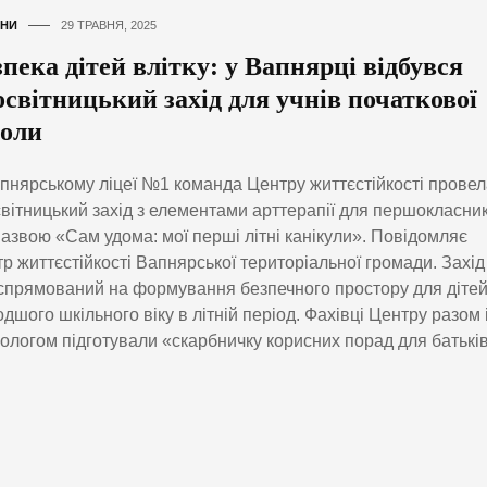
НИ
29 ТРАВНЯ, 2025
пека дітей влітку: у Вапнярці відбувся
освітницький захід для учнів початкової
оли
пнярському ліцеї №1 команда Центру життєстійкості провел
вітницький захід з елементами арттерапії для першокласник
назвою «Сам удома: мої перші літні канікули». Повідомляє
р життєстійкості Вапнярської територіальної громади. Захід
спрямований на формування безпечного простору для діте
дшого шкільного віку в літній період. Фахівці Центру разом 
ологом підготували «скарбничку корисних порад для батьків