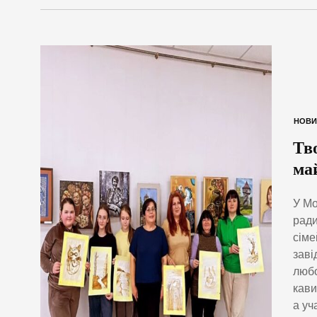
НОВИ
Тв
ма
У Мо
ради
сіме
заві
любо
кави
а уч