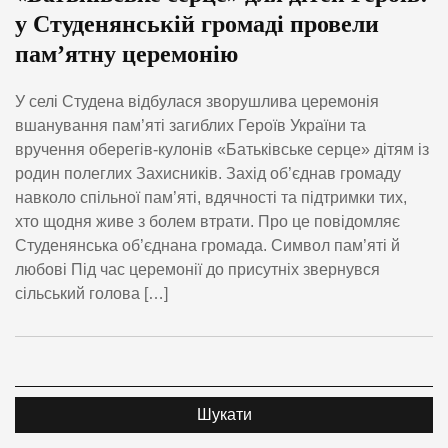
у Студенянській громаді провели
пам’ятну церемонію
У селі Студена відбулася зворушлива церемонія
вшанування пам’яті загиблих Героїв України та
вручення оберегів-кулонів «Батьківське серце» дітям із
родин полеглих Захисників. Захід об’єднав громаду
навколо спільної пам’яті, вдячності та підтримки тих,
хто щодня живе з болем втрати. Про це повідомляє
Студенянська об’єднана громада. Символ пам’яті й
любові Під час церемонії до присутніх звернувся
сільський голова […]