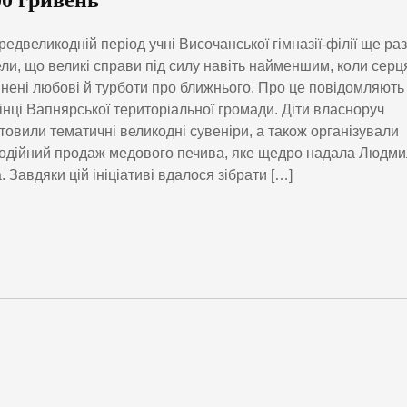
00 гривень
редвеликодній період учні Височанської гімназії-філії ще раз
ли, що великі справи під силу навіть найменшим, коли серц
нені любові й турботи про ближнього. Про це повідомляють
інці Вапнярської територіальної громади. Діти власноруч
товили тематичні великодні сувеніри, а також організували
одійний продаж медового печива, яке щедро надала Людм
. Завдяки цій ініціативі вдалося зібрати […]