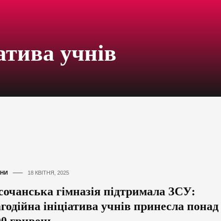
іатива учнів
НИ
18 КВІТНЯ, 2025
сочанська гімназія підтримала ЗСУ:
агодійна ініціатива учнів принесла понад