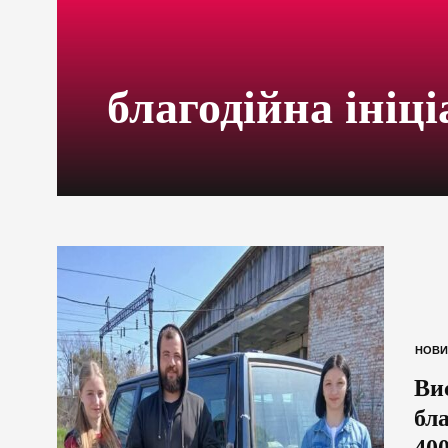
благодійна ініц
НОВИ
Ви
бл