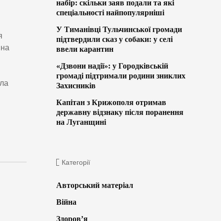
набір: скільки заяв подали та які
спеціальності найпопулярніші
У Тиманівці Тульчинської громади
я
підтвердили сказ у собаки: у селі
 на
ввели карантин
«Дзвони надії»: у Городківській
громаді підтримали родини зниклих
ила
Захисників
Капітан з Крижополя отримав
державну відзнаку після поранення
на Луганщині
Категорії
Авторський матеріал
Війна
Здоров’я