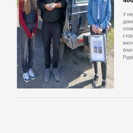
40
У пе
дове
спов
стор
виго
благ
Руда