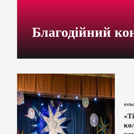
Благодійний ко
КУЛЬ
«Т
ко