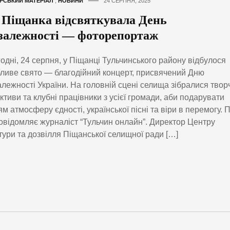
РСЬКИЙ МАТЕРІАЛ
,
НОВИНИ
24 СЕРПНЯ, 2025
 Піщанка відсвяткувала День
залежності — фоторепортаж
одні, 24 серпня, у Піщанці Тульчинського району відбулося
ливе свято — благодійний концерт, присвячений Дню
лежності України. На головній сцені селища зібралися твор
ктиви та клубні працівники з усієї громади, аби подарувати
м атмосферу єдності, української пісні та віри в перемогу. 
овідомляє журналіст “Тульчин онлайн”. Директор Центру
тури та дозвілля Піщанської селищної ради […]