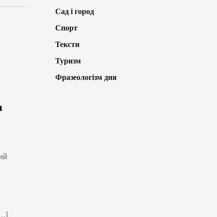
Сад і город
Спорт
Тексти
Туризм
Фразеологізм дня
а
ий
[…]