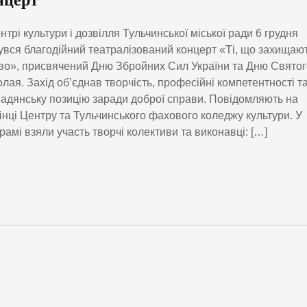
нцерт
нтрі культури і дозвілля Тульчинської міської ради 6 грудня
увся благодійний театралізований концерт «Ті, що захищаю
во», присвячений Дню Збройних Сил України та Дню Святог
лая. Захід об’єднав творчість, професійні компетентності т
адянську позицію заради доброї справи. Повідомляють на
інці Центру та Тульчинського фахового коледжу культури. У
рамі взяли участь творчі колективи та виконавці: […]