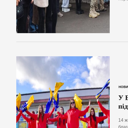
НОВИ
У 
пі
14 ж
благ