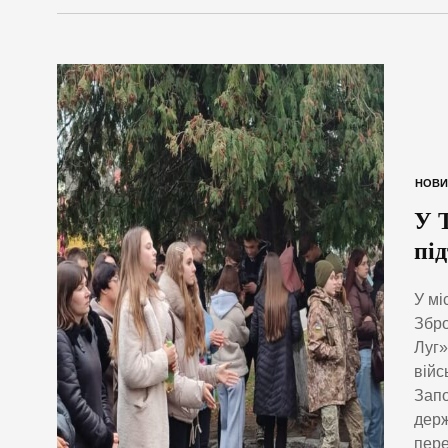
НОВИ
У 
пі
У мі
Збро
Луг»
війс
Запо
держ
пере