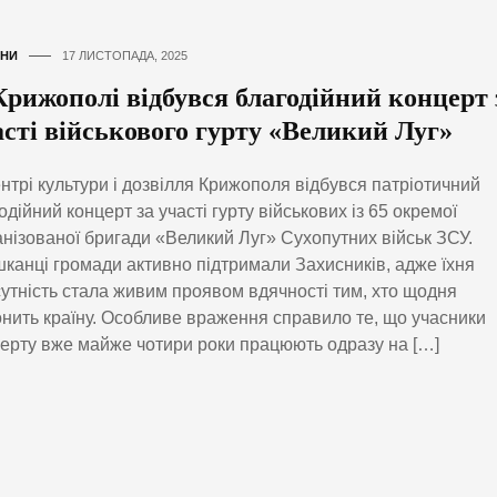
НИ
17 ЛИСТОПАДА, 2025
Крижополі відбувся благодійний концерт 
асті військового гурту «Великий Луг»
нтрі культури і дозвілля Крижополя відбувся патріотичний
одійний концерт за участі гурту військових із 65 окремої
нізованої бригади «Великий Луг» Сухопутних військ ЗСУ.
канці громади активно підтримали Захисників, адже їхня
утність стала живим проявом вдячності тим, хто щодня
нить країну. Особливе враження справило те, що учасники
ерту вже майже чотири роки працюють одразу на […]