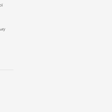
ої
ьку