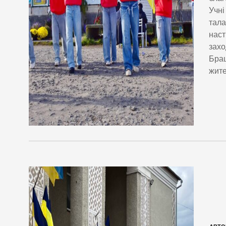
Учні
тала
наст
захо
Брац
жите