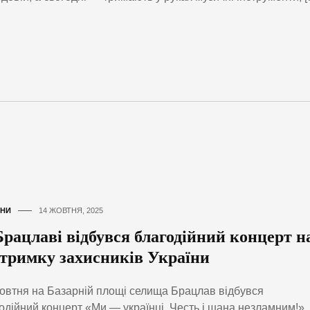
НИ
14 ЖОВТНЯ, 2025
Брацлаві відбувся благодійний концерт н
дтримку захисників України
овтня на Базарній площі селища Брацлав відбувся
одійний концерт «Ми — українці. Честь і шана незламним!».