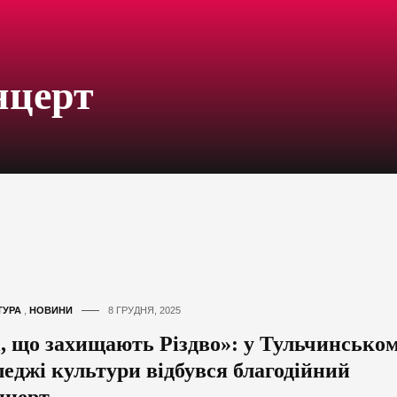
нцерт
ТУРА
,
НОВИНИ
8 ГРУДНЯ, 2025
і, що захищають Різдво»: у Тульчинсько
леджі культури відбувся благодійний