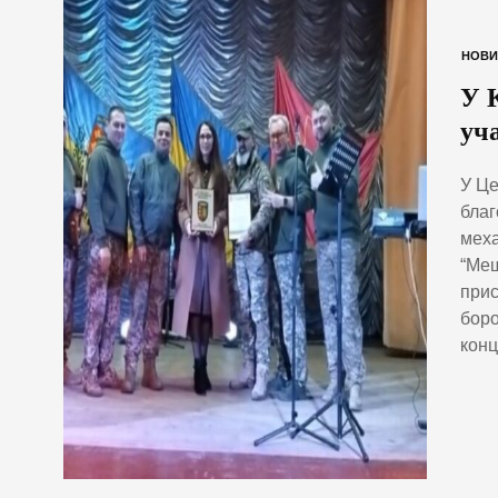
НОВИ
У 
уч
У Це
благ
меха
“Меш
прис
боро
конц