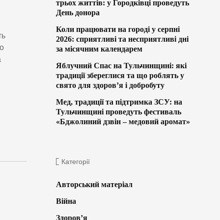
трьох життів: у Городківці проведуть
День донора
Коли працювати на городі у серпні
ть
2026: сприятливі та несприятливі дні
о
за місячним календарем
а
Яблучний Спас на Тульчинщині: які
традиції збереглися та що роблять у
свято для здоров’я і добробуту
Мед, традиції та підтримка ЗСУ: на
Тульчинщині проведуть фестиваль
«Бджолиний дзвін – медовий аромат»
Категорії
Авторський матеріал
Війна
Здоров’я