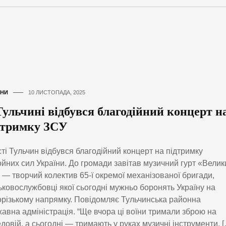
НИ
10 ЛИСТОПАДА, 2025
Тульчині відбувся благодійний концерт н
дтримку ЗСУ
сті Тульчин відбувся благодійний концерт на підтримку
йних сил України. До громади завітав музичний гурт «Велик
 — творчий колектив 65-ї окремої механізованої бригади,
ьковослужбовці якої сьогодні мужньо боронять Україну на
різькому напрямку. Повідомляє Тульчинська районна
авна адміністрація. “Ще вчора ці воїни тримали зброю на
довій, а сьогодні — тримають у руках музичні інструменти, 