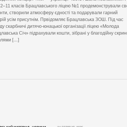
 2–11 класів Брацлавського ліцею №1 продемонстрували св
нти, створили атмосферу єдності та подарували гарний
рій усім присутнім. Првідомляє Брацлавська ЗОШ. Під час
ду скарбничі дитячо-юнацької організації ліцею «Молода
лавська Січ» підрахували кошти, зібрані у благодійну скрин
лями […]