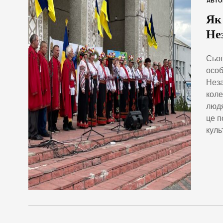
АВТО
Як
Не
Сьог
особ
Неза
коле
людя
це п
куль