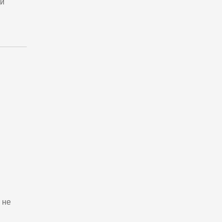
ди
 не