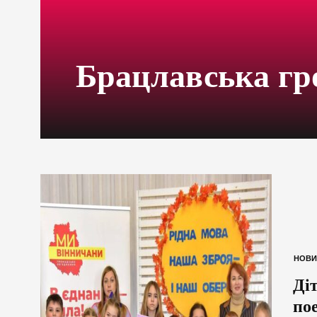
Брацлавська гр
НОВИ
Ді
по