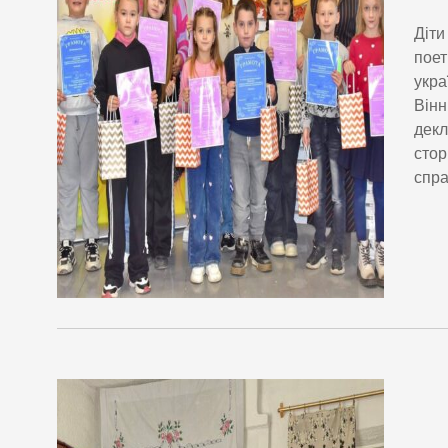
Діти
поет
укра
Вінн
декл
стор
спра