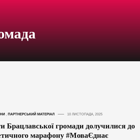
омада
НИ
,
ПАРТНЕРСЬКИЙ МАТЕРІАЛ
10 ЛИСТОПАДА, 2025
ти Брацлавської громади долучилися до
етичного марафону #МоваЄднає