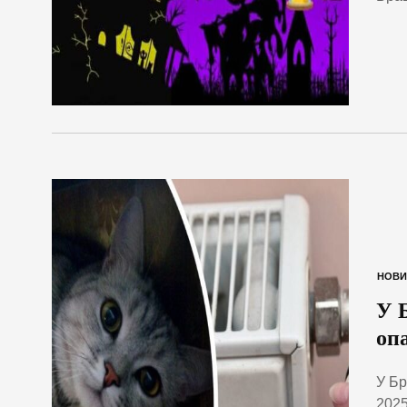
НОВИ
У 
оп
У Бр
2025