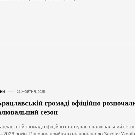
НИ
21 ЖОВТНЯ, 2025
Брацлавській громаді офіційно розпочал
алювальний сезон
ацлавській громаді офіційно стартував опалювальний сезо
–2026 років. Рішення прийнято відповідно до Закону Украї