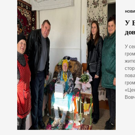
НОВИ
У 
до
У се
гром
жите
стор
пова
гром
«Цен
Вовч