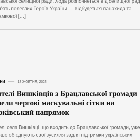
лавської селищної ради. Хода розпочнеться від селищної ра
’ять полеглих Героїв України — відбудеться панахида та
амкової […]
НИ
13 ЖОВТНЯ, 2025
телі Вишківців з Брацлавської громади
лели чергові маскувальні сітки на
рківський напрямок
лі села Вишківці, що входить до Брацлавської громади, уже
ше об’єднують свої зусилля задля підтримки українських