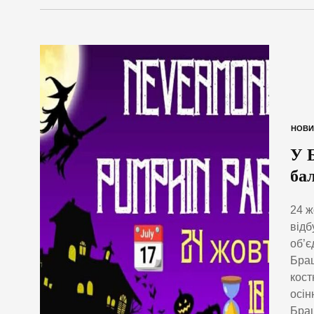
НОВИ
У 
ба
24 ж
відб
об’є
Брац
кост
осін
Брац