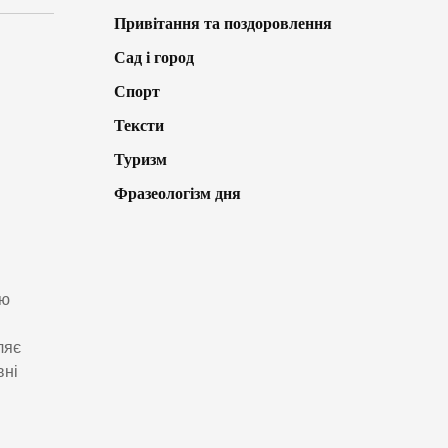
Привітання та поздоровлення
Сад і город
Спорт
Тексти
Туризм
Фразеологізм дня
ею
ляє
вні