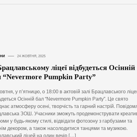
НИ
24 ЖОВТНЯ, 2025
Брацлавському ліцеї відбудеться Осінній
л “Nevermore Pumpkin Party”
овтня, у п’ятницю, о 18:00 в актовій залі Брацлавського ліц
удеться Осінній бал “Nevermore Pumpkin Party”. Це свято
днає атмосферу осені, творчість та гарний настрій. Повідом
лавська ЗОШ. Учасники зможуть продемонструвати креати
юми у будь-якому стилі, відвідати фотозону з гарбузами та
нім декором, а також насолодитися танцями та музикою.
лавський ліцей на один вечір […]