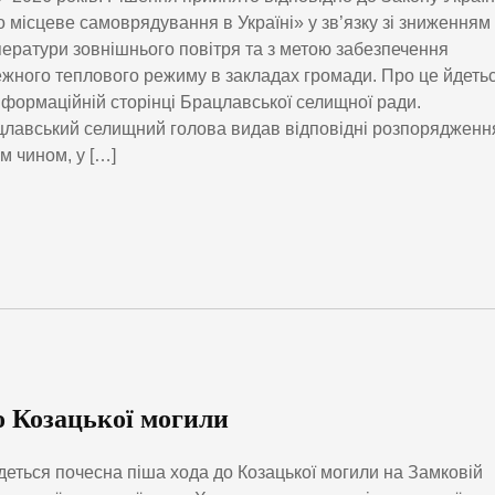
 місцеве самоврядування в Україні» у зв’язку зі зниженням
ератури зовнішнього повітря та з метою забезпечення
жного теплового режиму в закладах громади. Про це йдеть
нформаційній сторінці Брацлавської селищної ради.
лавський селищний голова видав відповідні розпорядженн
м чином, у […]
о Козацької могили
деться почесна піша хода до Козацької могили на Замковій