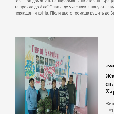
горі. Повідомляють на Інформаційній сторінці Брац
та пройде до Алеї Слави, де учасники вшанують пам
покладання квітів. Після цього громада рушить до З
НОВИ
Жи
сп
Ха
Жите
впер