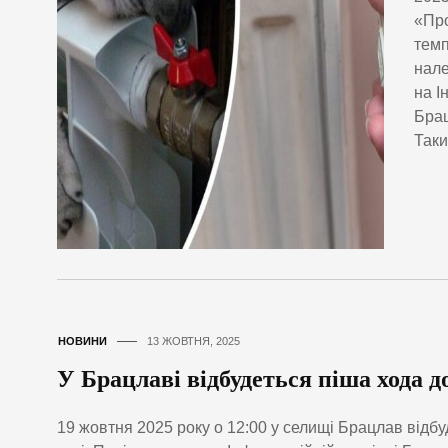
«Про
темп
нале
на І
Брац
Таки
НОВИНИ
13 ЖОВТНЯ, 2025
У Брацлаві відбудеться піша хода д
19 жовтня 2025 року о 12:00 у селищі Брацлав відбу