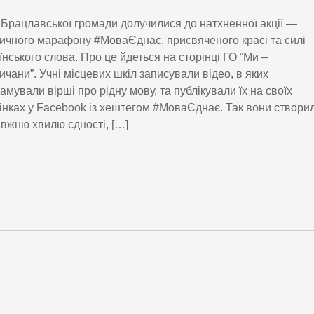
 Брацлавської громади долучилися до натхненної акції —
ичного марафону #МоваЄднає, присвяченого красі та силі
їнського слова. Про це йдеться на сторінці ГО “Ми –
ичани”. Учні місцевих шкіл записували відео, в яких
амували вірші про рідну мову, та публікували їх на своїх
інках у Facebook із хештегом #МоваЄднає. Так вони створи
вжню хвилю єдності, […]