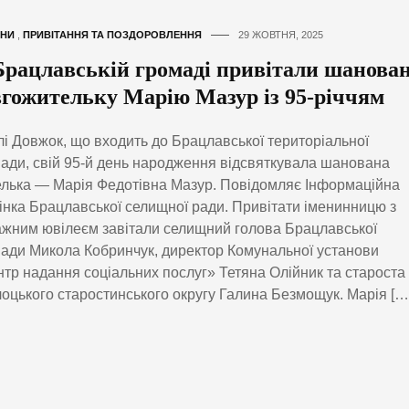
НИ
,
ПРИВІТАННЯ ТА ПОЗДОРОВЛЕННЯ
29 ЖОВТНЯ, 2025
Брацлавській громаді привітали шанова
вгожительку Марію Мазур із 95-річчям
лі Довжок, що входить до Брацлавської територіальної
ади, свій 95-й день народження відсвяткувала шанована
лька — Марія Федотівна Мазур. Повідомляє Інформаційна
інка Брацлавської селищної ради. Привітати іменинницю з
жним ювілеєм завітали селищний голова Брацлавської
ади Микола Кобринчук, директор Комунальної установи
тр надання соціальних послуг» Тетяна Олійник та староста
оцького старостинського округу Галина Безмощук. Марія […