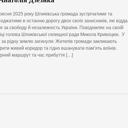
 Анатолія Дзезика
ресня 2025 року Шпиківська громада зустрічатиме та
оджатиме в останню дорогу двох своїх захисників, які відд
я за свободу й незалежність України. Повідомляє на своїй
іці голова Шпиківської селищної ради Микола Кривоцюк. У
 за рідну землю загинули: Жителів громади закликають
рити живий коридор та гідно вшанувати пам’ять воїнів.
рний маршрут та час прибуття […]