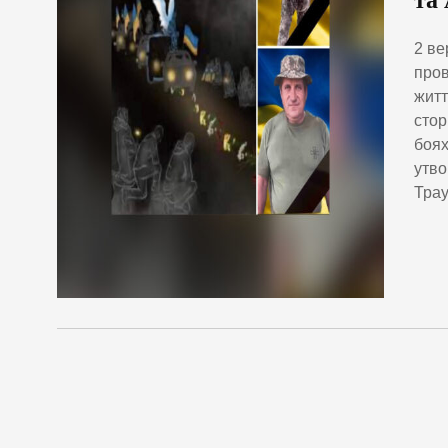
та
2 ве
пров
житт
стор
боях
утво
Трау