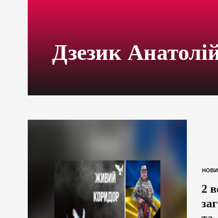
Дзезик Анатолі
НОВИ
2 
за