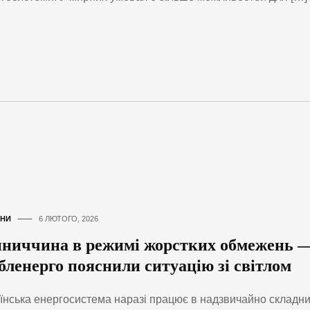
НИ
6 ЛЮТОГО, 2026
нниччина в режимі жорстких обмежень 
обленерго пояснили ситуацію зі світлом
їнська енергосистема наразі працює в надзвичайно складн