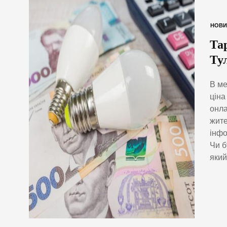
НОВИ
Та
Ту
В ме
ціна
онла
жите
інфо
Чи б
який