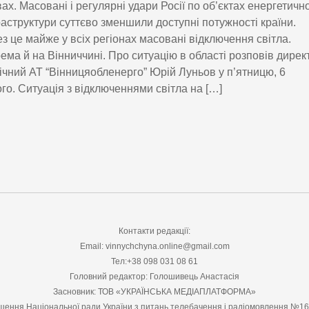
ах. Масовані і регулярні удари Росії по об’єктах енергетично
аструктури суттєво зменшили доступні потужності країни.
з це майже у всіх регіонах масовані відключення світла.
ема й на Вінниччині. Про ситуацію в області розповів дирек
ічний АТ “Вінницяобленерго” Юрій Луньов у п’ятницю, 6
го. Ситуація з відключеннями світла на […]
Контакти редакції:
Email: vinnychchyna.online@gmail.com
Тел:+38 098 031 08 61
Головний редактор: Голошивець Анастасія
Засновник: ТОВ «УКРАЇНСЬКА МЕДІАПЛАТФОРМА»
шення Національної ради України з питань телебачення і радіомовлення №1