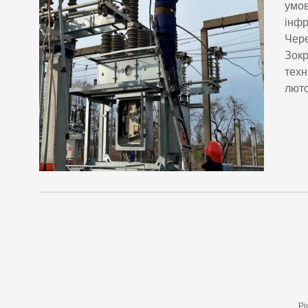
умов
інфр
Чере
Зокр
техн
люто
Рі