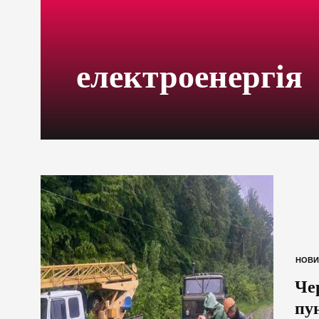
електроенергія
НОВИ
Че
пу