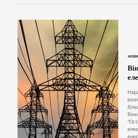
НОВИ
Ві
ел
Нара
розп
біль
Вінн
“Ост
елек
енер