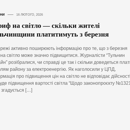
НИ
16 ЛЮТОГО, 2026
риф на світло — скільки жителі
льчинщини платитимуть з березня
режі активно поширюють інформацію про те, що з березня
 на світло може значно підвищитися. Журналісти “Тульчин
йн” розібралися, чи справді це так і скільки доведеться пла
лям району за електроенергію. Як наголосили у ЦПД,
рмація про підвищення цін на світло не відповідає дійсності
уде підвищення вартості світла “Щодо законопроєкту №132
 згадується […]