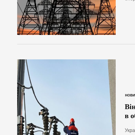
НОВИ
Ві
в 
Укра