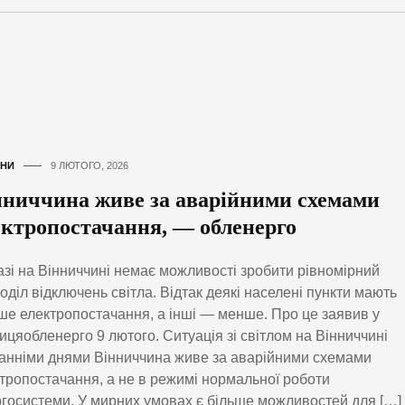
НИ
9 ЛЮТОГО, 2026
нниччина живе за аварійними схемами
ектропостачання, — обленерго
зі на Вінниччині немає можливості зробити рівномірний
оділ відключень світла. Відтак деякі населені пункти мають
ше електропостачання, а інші — менше. Про це заявив у
ицяобленерго 9 лютого. Ситуація зі світлом на Вінниччині
анніми днями Вінниччина живе за аварійними схемами
тропостачання, а не в режимі нормальної роботи
госистеми. У мирних умовах є більше можливостей для […]