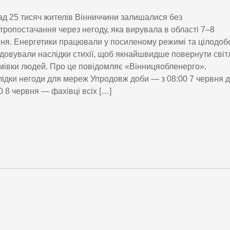
д 25 тисяч жителів Вінниччини залишалися без
тропостачання через негоду, яка вирувала в області 7–8
ня. Енергетики працювали у посиленому режимі та цілодоб
ідовували наслідки стихії, щоб якнайшвидше повернути світ
мівки людей. Про це повідомляє «Вінницяобленерго».
ідки негоди для мереж Упродовж доби — з 08:00 7 червня 
0 8 червня — фахівці всіх […]