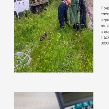
Пона
елек
черв
лікв
в до
Насл
08:0