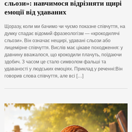
сльози»: навчимося відрізняти щирі
емоції від удаваних
Щоразу, коли ми бачимо чи чуємо показне співчуття, на
думку спадає відомий фразеологізм — «крокодилячі
сльози». Він означає нещирі, удавані сльози або
лицемірне співчуття. Вислів має цікаве походження: у
давнину вважалося, що крокодили плачуть, поїдаючи
здобич. З часом це стало символом фальші та
удаваності у людських емоціях. Приклад у реченні:Він
говорив слова співчуття, але всі […]