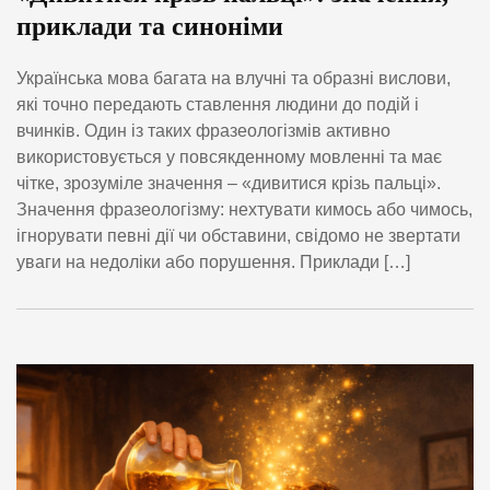
приклади та синоніми
Українська мова багата на влучні та образні вислови,
які точно передають ставлення людини до подій і
вчинків. Один із таких фразеологізмів активно
використовується у повсякденному мовленні та має
чітке, зрозуміле значення – «дивитися крізь пальці».
Значення фразеологізму: нехтувати кимось або чимось,
ігнорувати певні дії чи обставини, свідомо не звертати
уваги на недоліки або порушення. Приклади […]