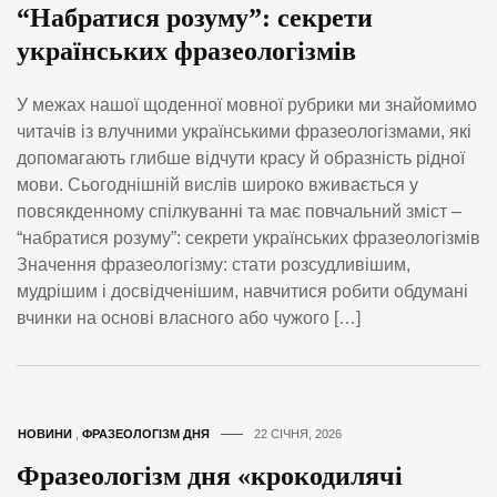
“Набратися розуму”: секрети
українських фразеологізмів
У межах нашої щоденної мовної рубрики ми знайомимо
читачів із влучними українськими фразеологізмами, які
допомагають глибше відчути красу й образність рідної
мови. Сьогоднішній вислів широко вживається у
повсякденному спілкуванні та має повчальний зміст –
“набратися розуму”: секрети українських фразеологізмів
Значення фразеологізму: стати розсудливішим,
мудрішим і досвідченішим, навчитися робити обдумані
вчинки на основі власного або чужого […]
НОВИНИ
,
ФРАЗЕОЛОГІЗМ ДНЯ
22 СІЧНЯ, 2026
Фразеологізм дня «крокодилячі