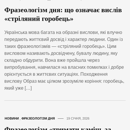
Фразеологізм дня: що означає вислів
«стріляний горобець»
Українська мова багата на образні вислови, які влучно
передають життєвий досвід і характер людини. Один із
таких фразеологізмів — «стріляний горобець». Цим
висловом називають досвідчену, бувалу людину, яку
складно обдурити. Вона вже пройшла через
випробування, навчилася на власних помилках і добре
орієнтується в життєвих ситуаціях. Походження
вислову Образ має цілком зрозуміле коріння: горобець,
який уже […]
НОВИНИ
,
ФРАЗЕОЛОГІЗМ ДНЯ
19 СІЧНЯ, 2026
Фразеологізм «тримати камінь за