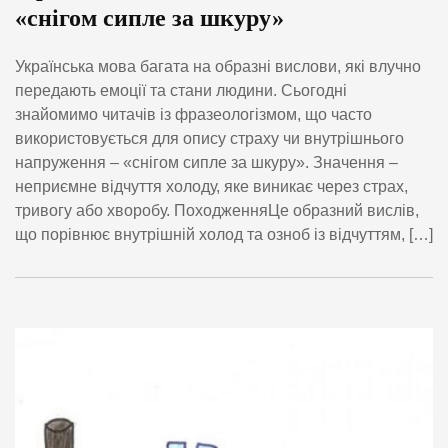
«снігом сипле за шкуру»
Українська мова багата на образні вислови, які влучно
передають емоції та стани людини. Сьогодні
знайомимо читачів із фразеологізмом, що часто
використовується для опису страху чи внутрішнього
напруження – «снігом сипле за шкуру». Значення –
неприємне відчуття холоду, яке виникає через страх,
тривогу або хворобу. ПоходженняЦе образний вислів,
що порівнює внутрішній холод та озноб із відчуттям, […]