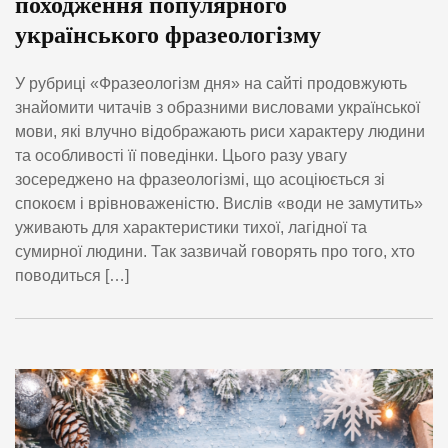
походження популярного
українського фразеологізму
У рубриці «Фразеологізм дня» на сайті продовжують
знайомити читачів з образними висловами української
мови, які влучно відображають риси характеру людини
та особливості її поведінки. Цього разу увагу
зосереджено на фразеологізмі, що асоціюється зі
спокоєм і врівноваженістю. Вислів «води не замутить»
уживають для характеристики тихої, лагідної та
сумирної людини. Так зазвичай говорять про того, хто
поводиться […]