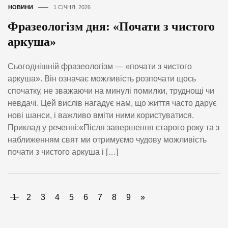
НОВИНИ
1 СІЧНЯ, 2026
Фразеологізм дня: «Почати з чистого
аркуша»
Сьогоднішній фразеологізм — «почати з чистого
аркуша». Він означає можливість розпочати щось
спочатку, не зважаючи на минулі помилки, труднощі чи
невдачі. Цей вислів нагадує нам, що життя часто дарує
нові шанси, і важливо вміти ними користуватися.
Приклад у реченні:«Після завершення старого року та з
наближенням свят ми отримуємо чудову можливість
почати з чистого аркуша і […]
1
2
3
4
5
6
7
8
9
»