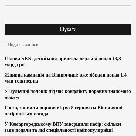
Недавні записи
Голова БЕБ: детінізація принесла державі понад 13,8
млрд грн
Жнивна кампанія на Вінниччині: вже зібрали понад 1,4
млн тонн зерна
У Тульчині чоловік під час конфлікту поранив знайомого
ножем
Грози, зливи та пориви вітру: 8 серпня на Вінниччині
погіршиться погода
У Комаргородському ВПУ завершили набір: скільки
заяв подали та які спеціальності найпопулярніші