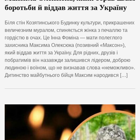
боротьби й віддав життя за Україну
Біля стін Козятинського Будинку культури, прикрашених
величезним муралом, спиняється жінка з печаллю та
гордістю в очах. Це Інна Фоміна — мати полеглого
захисника Максима Олексюка (позивний «Максон»),
який віддав життя за Україну. Для рідних, друзів і
побратимів він назавжди залишився лідером, доброю
людиною і воїном, що не визнавав слова «неможливо».
Дитинство майбутнього бійця Максим народився […]