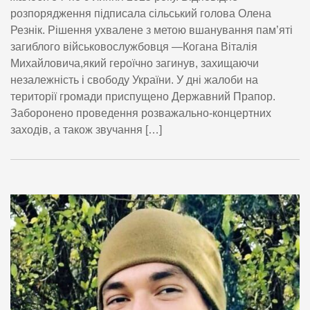
розпорядження підписала сільський голова Олена
Резнік. Рішення ухвалене з метою вшанування пам’яті
загиблого військовослужбовця —Когана Віталія
Михайловича,який героїчно загинув, захищаючи
незалежність і свободу України. У дні жалоби на
території громади приспущено Державний Прапор.
Заборонено проведення розважально-концертних
заходів, а також звучання […]