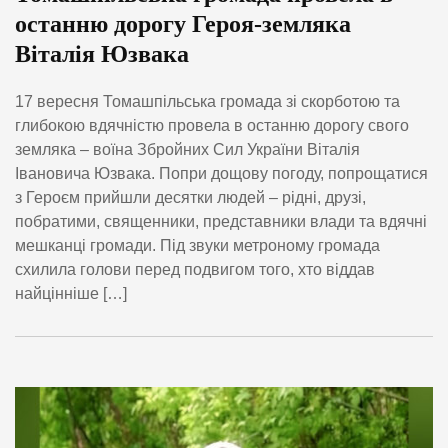
останню дорогу Героя-земляка
Віталія Юзвака
17 вересня Томашпільська громада зі скорботою та
глибокою вдячністю провела в останню дорогу свого
земляка – воїна Збройних Сил України Віталія
Івановича Юзвака. Попри дощову погоду, попрощатися
з Героєм прийшли десятки людей – рідні, друзі,
побратими, священники, представники влади та вдячні
мешканці громади. Під звуки метроному громада
схилила голови перед подвигом того, хто віддав
найцінніше […]