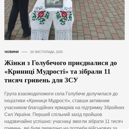
НОВИНИ
20 ЛИСТОПАДА, 2025
Жінки з Голубечого приєдналися до
«Криниці Мудрості» та зібрали 11
тисяч гривень для ЗСУ
Група взаємодопомоги села Голубече долучилася до
ініціативи «Криниця Мудрості», ставши активним
учасником благодійних ярмарків на підтримку Збройних
Сил України. Перший спільний захід пройшов
надзвичайно успішно: учасниці змогли зібрати 11 тисяч
гривень, які буде передано на потреби військових за