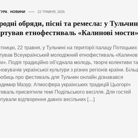
ТУРА
,
НОВИНИ
22 ТРАВНЯ, 2026
одні обряди, пісні та ремесла: у Тульчин
артував етнофестиваль «Калинові мости
ятницю, 22 травня, у Тульчині на території палацу Потоцьких
тував Всеукраїнський молодіжний етнофестиваль «Калинов
и». Подія традиційно об’єднала молодь, творчі колективи та
новувачів української культури з різних регіонів країни. Біль
обиць про фестиваль для Тульчин онлайн дізнавався
димир Мазур. Атмосфера українських традицій Цьогоріч
иваль присвятили темі Подільського весілля. Для гостей
отували відтворення давніх весільних […]