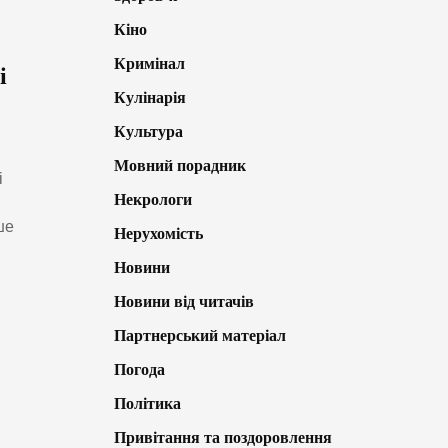
Кіно
Кримінал
і
Кулінарія
»
Культура
Мовний порадник
і
Некрологи
ше
Нерухомість
Новини
Новини від читачів
Партнерський матеріал
Погода
Політика
Привітання та поздоровлення