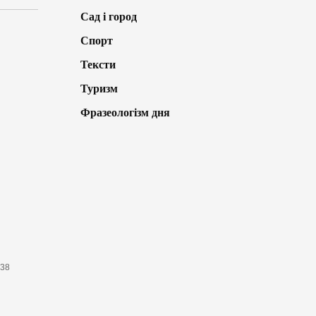
Сад і город
Спорт
Тексти
Туризм
Фразеологізм дня
638