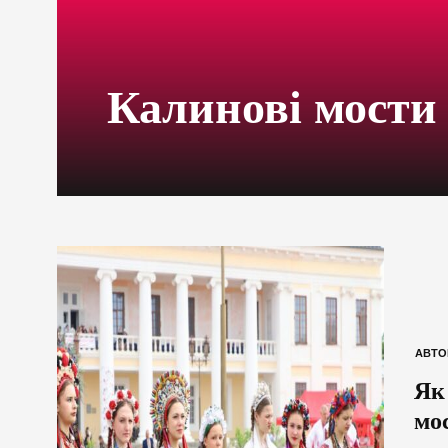
Калинові мости
АВТО
Як
мо