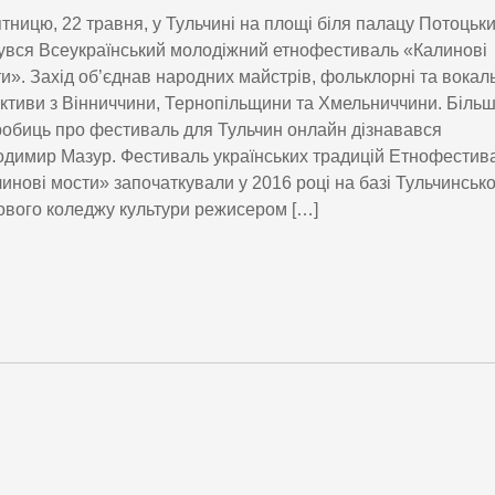
ятницю, 22 травня, у Тульчині на площі біля палацу Потоцьк
увся Всеукраїнський молодіжний етнофестиваль «Калинові
и». Захід об’єднав народних майстрів, фольклорні та вокал
ктиви з Вінниччини, Тернопільщини та Хмельниччини. Біль
обиць про фестиваль для Тульчин онлайн дізнавався
димир Мазур. Фестиваль українських традицій Етнофестив
инові мости» започаткували у 2016 році на базі Тульчинськ
вого коледжу культури режисером […]