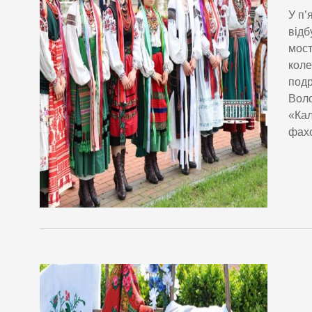
У п’
відб
мост
коле
подр
Воло
«Кал
фахо