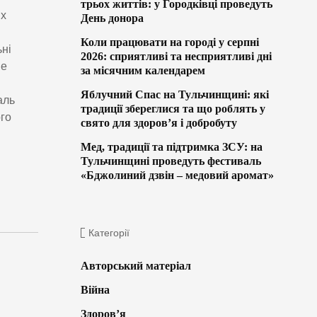
трьох життів: у Городківці проведуть
их
День донора
Коли працювати на городі у серпні
ьні
2026: сприятливі та несприятливі дні
ше
за місячним календарем
Яблучний Спас на Тульчинщині: які
аль
традиції збереглися та що роблять у
ого
свято для здоров’я і добробуту
Мед, традиції та підтримка ЗСУ: на
Тульчинщині проведуть фестиваль
«Бджолиний дзвін – медовий аромат»
Категорії
Авторський матеріал
Війна
Здоров’я