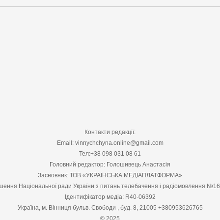
Контакти редакції:
Email: vinnychchyna.online@gmail.com
Тел:+38 098 031 08 61
Головний редактор: Голошивець Анастасія
Засновник: ТОВ «УКРАЇНСЬКА МЕДІАПЛАТФОРМА»
шення Національної ради України з питань телебачення і радіомовлення №1
Ідентифікатор медіа: R40-06392
Україна, м. Вінниця бульв. Свободи , буд. 8, 21005 +380953626765
© 2025