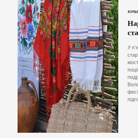
КУЛЬ
Нар
ст
У п’
стар
мост
поці
подр
Воло
фест
підг