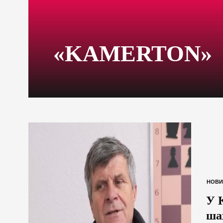
«KAMERTON»
НОВИ
У 
ша