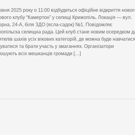
рвня 2025 року о 11:00 відбудеться офіційне відкриття новог
вого клубу “Камертон” у селищі Крижопіль. Локація — вул.
рна, 24-А, біля ЗДО (ясла-садок) №1. Повідомляє
опільска селищна рада. Цей клуб стане новим осередком д
телів шахів усіх вікових категорій, де можна буде навчатися
уватися та брати участь у змаганнях. Організатори
ошують всіх мешканців громади […]