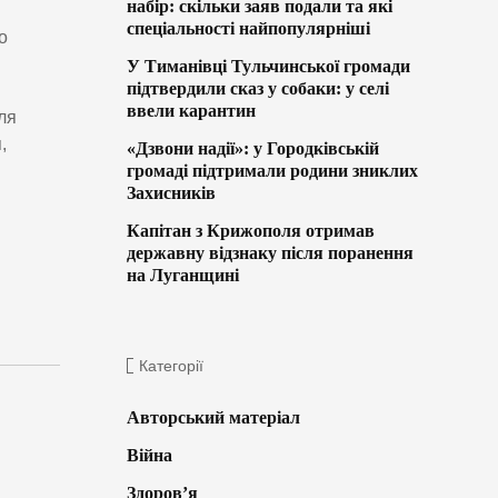
набір: скільки заяв подали та які
спеціальності найпопулярніші
о
У Тиманівці Тульчинської громади
підтвердили сказ у собаки: у селі
ввели карантин
ля
,
«Дзвони надії»: у Городківській
громаді підтримали родини зниклих
Захисників
Капітан з Крижополя отримав
державну відзнаку після поранення
на Луганщині
Категорії
Авторський матеріал
Війна
Здоров’я