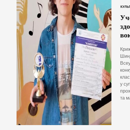
КУЛЬ
Уч
зд
во
Криж
Шинд
Всеу
конк
клас
у су
прох
та м