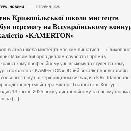
ТУРА
,
НОВИНИ
1 ТРАВНЯ, 2025
ень Крижопільської школи мистецтв
обув перемогу на Всеукраїнському конкур
калістів «KAMERTON»
опільська школа мистецтв має ким пишатися — її виховане
рик Максим виборов диплом лауреата І премії у
країнському професійному учнівському та студентському
урсі вокалістів «KAMERTON». Юний вокаліст представляв
 сольного співу під керівництвом викладача Юлії Шаповалов
проводі концертмейстера Вікторії Гнатовської. Конкурс
одив 13 квітня 2025 року у дистанційному та очному формат
ав на […]