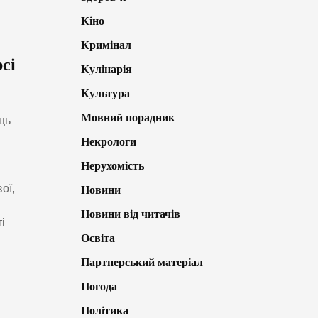
Кіно
Кримінал
сі
Кулінарія
Культура
Мовний порадник
ць
Некрологи
Нерухомість
ої,
Новини
Новини від читачів
і
Освіта
Партнерський матеріал
Погода
Політика