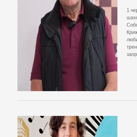
1 че
шахо
Собо
Криж
люби
трен
запр