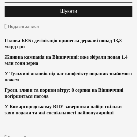
Недавні записи
Голова БЕБ: детінізація принесла державі понад 13,8
млрд грн
Жнивна кампанія на Вінниччині: вже зібрали понад 1,4
млн тонн зерна
У Тульчині чоловік під час конфлікту поранив знайомого
ножем
Грози, зливи та пориви вітру: 8 серпня на Вінниччині
погіршиться погода
У Комаргородському ВПУ завершили набір: скільки
заяв подали та які спеціальності найпопулярніші