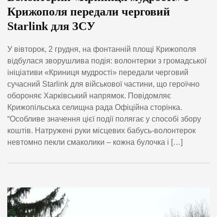
Крижополя передали черговий
Starlink для ЗСУ
У вівторок, 2 грудня, на фонтанній площі Крижополя
відбулася зворушлива подія: волонтерки з громадської
ініціативи «Криниця мудрості» передали черговий
сучасний Starlink для військової частини, що героїчно
обороняє Харківський напрямок. Повідомляє
Крижопільська селищна рада Офіційна сторінка.
“Особливе значення цієї події полягає у способі збору
коштів. Натружені руки місцевих бабусь-волонтерок
невтомно пекли смаколики – кожна булочка і […]