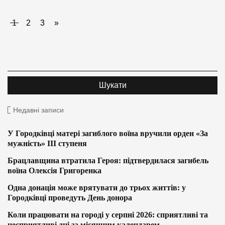
1
2
3
»
Недавні записи
У Городківці матері загиблого воїна вручили орден «За
мужність» ІІІ ступеня
Брацлавщина втратила Героя: підтвердилася загибель
воїна Олексія Григоренка
Одна донація може врятувати до трьох життів: у
Городківці проведуть День донора
Коли працювати на городі у серпні 2026: сприятливі та
несприятливі дні за місячним календарем