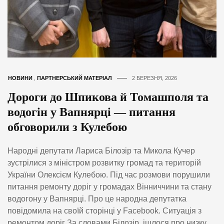
НОВИНИ
,
ПАРТНЕРСЬКИЙ МАТЕРІАЛ
2 БЕРЕЗНЯ, 2026
Дороги до Шпикова й Томашполя та
водогін у Вапнярці — питання
обговорили з Кулебою
Народні депутати Лариса Білозір та Микола Кучер
зустрілися з міністром розвитку громад та територій
України Олексієм Кулебою. Під час розмови порушили
питання ремонту доріг у громадах Вінниччини та стану
водогону у Вапнярці. Про це народна депутатка
повідомила на своїй сторінці у Facebook. Ситуація з
ремонтом доріг За словами Білозір, ішлося про низку