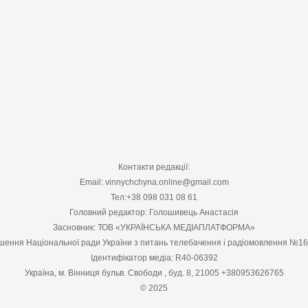
Контакти редакції:
Email: vinnychchyna.online@gmail.com
Тел:+38 098 031 08 61
Головний редактор: Голошивець Анастасія
Засновник: ТОВ «УКРАЇНСЬКА МЕДІАПЛАТФОРМА»
шення Національної ради України з питань телебачення і радіомовлення №1
Ідентифікатор медіа: R40-06392
Україна, м. Вінниця бульв. Свободи , буд. 8, 21005 +380953626765
© 2025