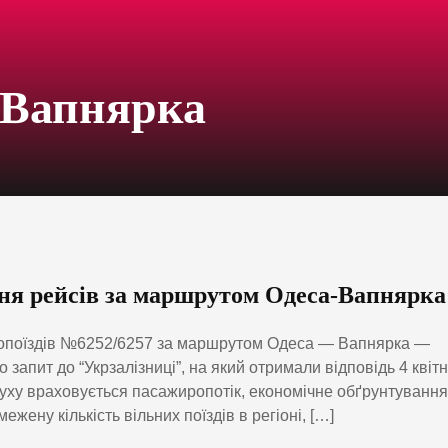
-Вапнярка
ня рейсів за маршрутом Одеса-Вапнярка
тропоїздів №6252/6257 за маршрутом Одеса — Вапнярка —
запит до “Укрзалізниці”, на який отримали відповідь 4 квітн
руху враховується пасажиропотік, економічне обґрунтування
ену кількість вільних поїздів в регіоні, […]