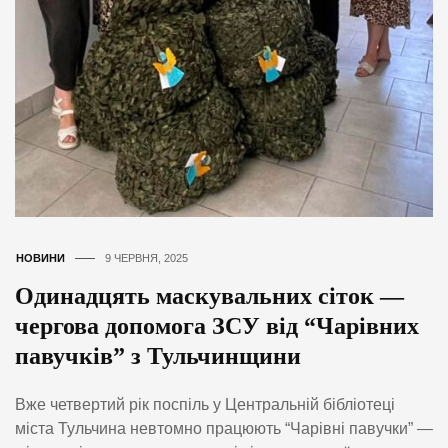
НОВИНИ
9 ЧЕРВНЯ, 2025
Одинадцять маскувальних сіток —
чергова допомога ЗСУ від “Чарівних
павучків” з Тульчинщини
Вже четвертий рік поспіль у Центральній бібліотеці
міста Тульчина невтомно працюють “Чарівні павучки” —