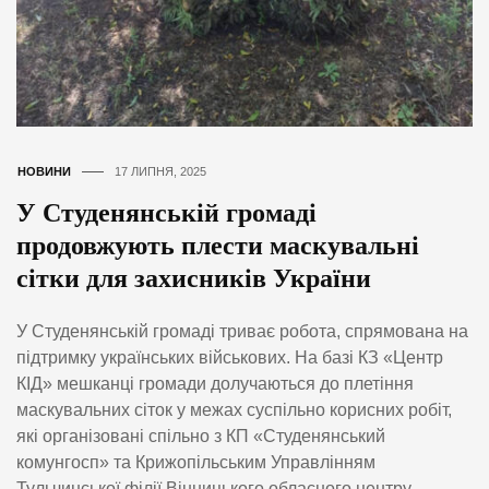
НОВИНИ
17 ЛИПНЯ, 2025
У Студенянській громаді
продовжують плести маскувальні
сітки для захисників України
У Студенянській громаді триває робота, спрямована на
підтримку українських військових. На базі КЗ «Центр
КІД» мешканці громади долучаються до плетіння
маскувальних сіток у межах суспільно корисних робіт,
які організовані спільно з КП «Студенянський
комунгосп» та Крижопільським Управлінням
Тульчинської філії Вінницького обласного центру