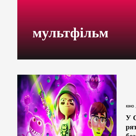
мультфільм
КІНО
У 
ря