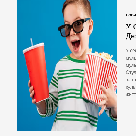
НОВИ
У 
Дн
У се
муль
муль
Студ
запл
куль
житт