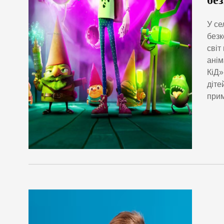
бе
У се
безк
світ
анім
КіД»
діте
прим