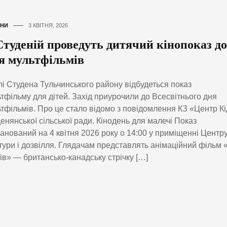
НИ
3 КВІТНЯ, 2026
Студеній проведуть дитячий кінопоказ до
я мультфільмів
лі Студена Тульчинського району відбудеться показ
тфільму для дітей. Захід приурочили до Всесвітнього дня
тфільмів. Про це стало відомо з повідомлення КЗ «Центр К
енянської сільської ради. Кінодень для малечі Показ
анований на 4 квітня 2026 року о 14:00 у приміщенні Центр
тури і дозвілля. Глядачам представлять анімаційний фільм 
ів» — британсько-канадську стрічку […]