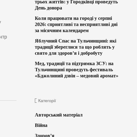
трьох життів: у Городківці проведуть
День донора
Коли працювати на городі у серпні
у
2026: сприятливі та несприятливі дні
за місячним календарем
нтр
Яблучний Спас на Тульчинщині: які
традиції збереглися та що роблять у
свято для здоров’я і добробуту
Мед, традиції та підтримка ЗСУ: на
Тульчинщині проведуть фестиваль
«Бджолиний дзвін – медовий аромат»
Категорії
Авторський матеріал
Війна
Здоров’я