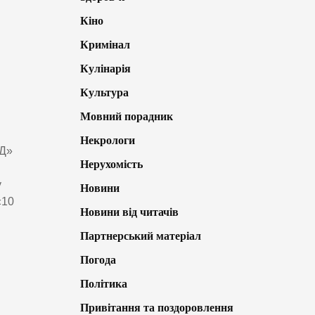
Кіно
Кримінал
Кулінарія
Культура
Мовний порадник
Некрологи
іД»
Нерухомість
у
Новини
«10
Новини від читачів
Партнерський матеріал
Погода
Політика
Привітання та поздоровлення