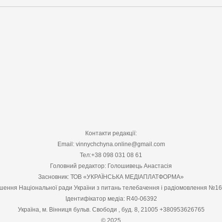
Контакти редакції:
Email: vinnychchyna.online@gmail.com
Тел:+38 098 031 08 61
Головний редактор: Голошивець Анастасія
Засновник: ТОВ «УКРАЇНСЬКА МЕДІАПЛАТФОРМА»
шення Національної ради України з питань телебачення і радіомовлення №1
Ідентифікатор медіа: R40-06392
Україна, м. Вінниця бульв. Свободи , буд. 8, 21005 +380953626765
© 2025