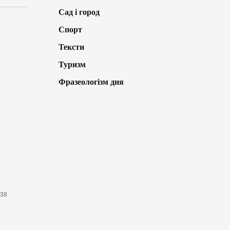
Сад і город
Спорт
Тексти
Туризм
Фразеологізм дня
638