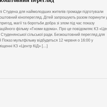
зкоштовний перегляд
лі Студена для наймолодших жителів громади підготували
оштовний кіноперегляд. Дітей запрошують разом поринути 
 пригод, магії та боротьби добра зі злом під час показу
аційного фільму «Гноми вдома». Про це повідомляє КЗ «Це
 Студенянської сільської ради. Безкоштовний перегляд для
й Показ мультфільму відбудеться 12 червня о 16:00 у
іщенні КЗ «Центр КіД» […]