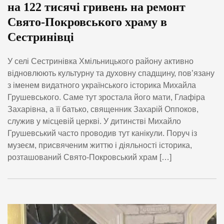
на 122 тисячі гривень на ремонт
Свято-Покровського храму в
Сестринівці
У селі Сестринівка Хмільницького району активно
відновлюють культурну та духовну спадщину, пов’язану
з іменем видатного українського історика Михайла
Грушевського. Саме тут зростала його мати, Глафіра
Захарівна, а її батько, священник Захарій Оппоков,
служив у місцевій церкві. У дитинстві Михайло
Грушевський часто проводив тут канікули. Поруч із
музеєм, присвяченим життю і діяльності історика,
розташований Свято-Покровський храм […]