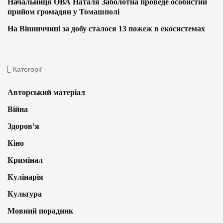
Начальниця ОВА Наталя Заболотна проведе особистий
прийом громадян у Томашполі
На Вінниччині за добу сталося 13 пожеж в екосистемах
Категорії
Авторський матеріал
Війна
Здоров’я
Кіно
Кримінал
Кулінарія
Культура
Мовний порадник