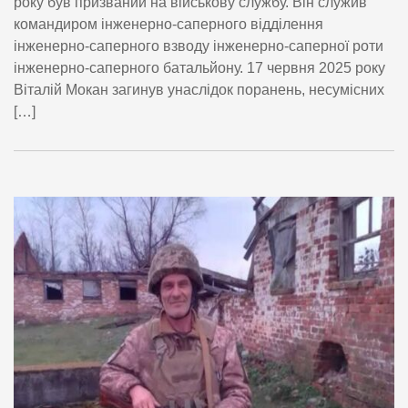
року був призваний на військову службу. Він служив
командиром інженерно-саперного відділення
інженерно-саперного взводу інженерно-саперної роти
інженерно-саперного батальйону. 17 червня 2025 року
Віталій Мокан загинув унаслідок поранень, несумісних
[…]