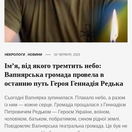
НЕКРОЛОГИ
,
НОВИНИ
20 ЧЕРВНЯ, 2025
Ім’я, від якого тремтить небо:
Вапнярська громада провела в
останню путь Героя Геннадія Редька
Сьогодні Вапнярка зупинилася. Плакало небо, а разом
із ним — кожне серце. Громада прощалася з Геннадієм
Петровичем Редьком — Героєм України, воїном,
чоловіком, батьком, побратимом, сином рідної землі.
Повідомляє Вапнярська театральна громада. Це був не