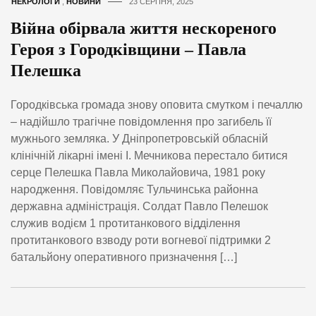
НЕКРОЛОГИ
,
НОВИНИ
23 СЕРПНЯ, 2025
Війна обірвала життя нескореного
Героя з Городківщини – Павла
Пелешка
Городківська громада знову оповита смутком і печаллю
– надійшло трагічне повідомлення про загибель її
мужнього земляка. У Дніпропетровській обласній
клінічній лікарні імені І. Мечникова перестало битися
серце Пелешка Павла Миколайовича, 1981 року
народження. Повідомляє Тульчинська районна
державна адміністрація. Солдат Павло Пелешок
служив водієм 1 протитанкового відділення
протитанкового взводу роти вогневої підтримки 2
батальйону оперативного призначення […]