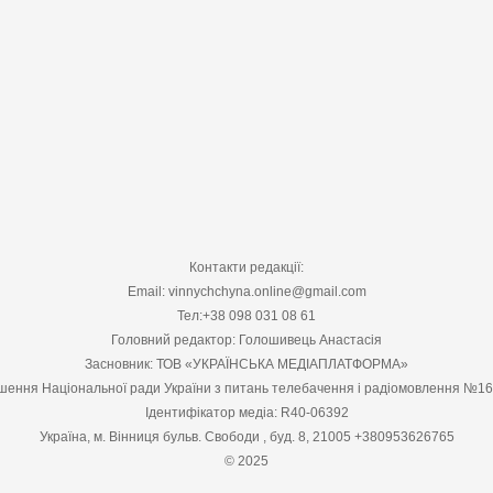
Контакти редакції:
Email: vinnychchyna.online@gmail.com
Тел:+38 098 031 08 61
Головний редактор: Голошивець Анастасія
Засновник: ТОВ «УКРАЇНСЬКА МЕДІАПЛАТФОРМА»
шення Національної ради України з питань телебачення і радіомовлення №1
Ідентифікатор медіа: R40-06392
Україна, м. Вінниця бульв. Свободи , буд. 8, 21005 +380953626765
© 2025