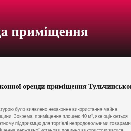
да приміщення
аконної оренди приміщення Тульчинсько
ратурою було виявлено незаконне використання майна
цини. Зокрема, приміщення площею 40 м², яке оцінюється
ватному підприємцю для торгівлі непродовольчими товарами
иміщення державної установи повинно використовуватися