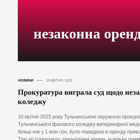
незаконна орен
НОВИНИ
10 КВІТНЯ, 2025
Прокуратура виграла суд щодо нез
коледжу
10 квітня 2025 року Тульчинською окружною проку
Тульчинського фахового коледжу ветеринарної меди
більш ніж у 1 млн грн, було передано в оренду при
Такі дії порушують законодавчі норми, оскільки пр