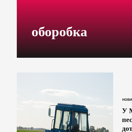
оборобка
НОВИ
У 
пе
до