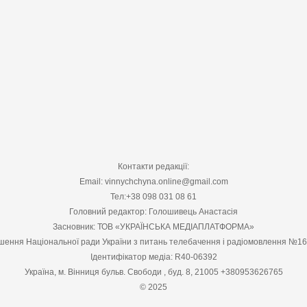
Контакти редакції:
Email: vinnychchyna.online@gmail.com
Тел:+38 098 031 08 61
Головний редактор: Голошивець Анастасія
Засновник: ТОВ «УКРАЇНСЬКА МЕДІАПЛАТФОРМА»
шення Національної ради України з питань телебачення і радіомовлення №1
Ідентифікатор медіа: R40-06392
Україна, м. Вінниця бульв. Свободи , буд. 8, 21005 +380953626765
© 2025