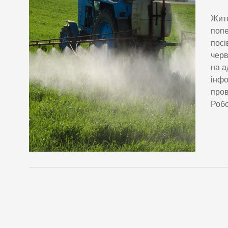
Жите
попе
посі
черв
на а
інфо
пров
Робо