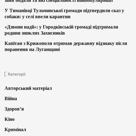
заяв подали та які спеціальності найпопулярніші
У Тиманівці Тульчинської громади підтвердили сказ у
собаки: у селі ввели карантин
«Дзвони надії»: у Городківській громаді підтримали
родини зниклих Захисників
Капітан з Крижополя отримав державну відзнаку після
поранення на Луганщині
Категорії
Авторський матеріал
Війна
Здоров’я
Кіно
Кримінал