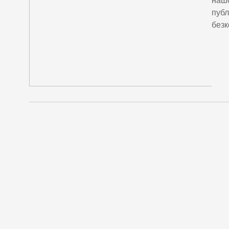
нашо
публ
безк