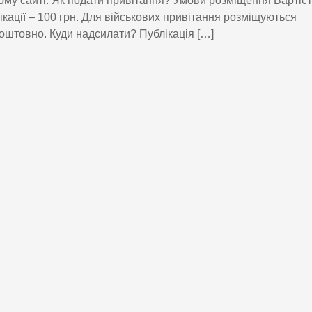
му сайті. Як подати привітання? Умови розміщення Вартіст
ікації – 100 грн. Для військових привітання розміщуються
оштовно. Куди надсилати? Публікація […]