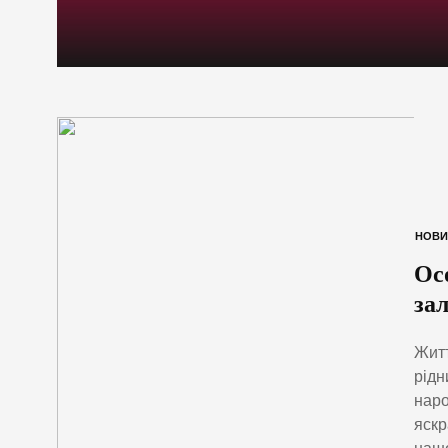
НОВИ
Ос
за
Житт
рідн
наро
яскр