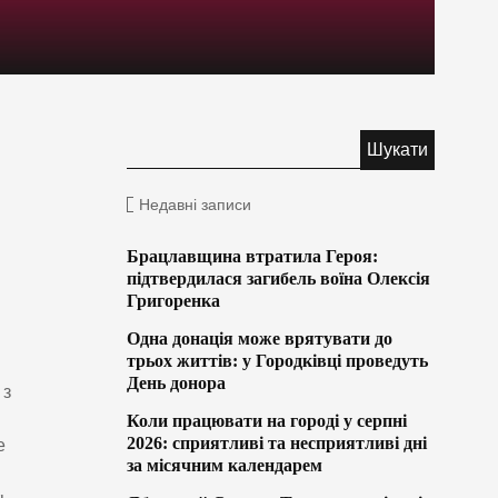
Недавні записи
Брацлавщина втратила Героя:
підтвердилася загибель воїна Олексія
Григоренка
Одна донація може врятувати до
трьох життів: у Городківці проведуть
День донора
 з
Коли працювати на городі у серпні
2026: сприятливі та несприятливі дні
е
за місячним календарем