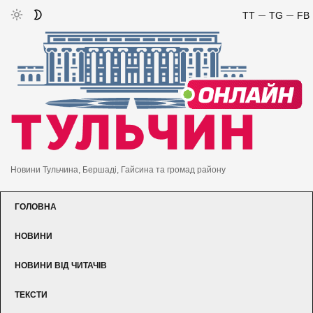
TT
TG
FB
Новини Тульчина, Бершаді, Гайсина та громад району
ГОЛОВНА
#Піщанська Громада
НОВИНИ
#День Памʼяті Та
НОВИНИ ВІД ЧИТАЧІВ
Примирення
ТЕКСТИ
#Памʼятаємо #Мир У