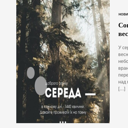
НОВИ
Со
ве
У се
весн
небо
вран
пере
над 
[…]