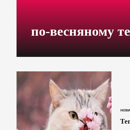
по-весняному т
НОВИ
Те