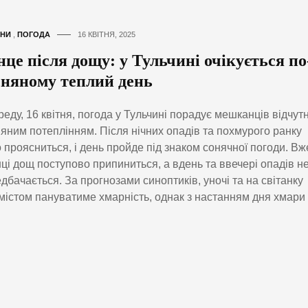
НИ
,
ПОГОДА
16 КВІТНЯ, 2025
нце після дощу: у Тульчині очікується по
сняному теплий день
реду, 16 квітня, погода у Тульчині порадує мешканців відчут
яним потеплінням. Після нічних опадів та похмурого ранку
 проясниться, і день пройде під знаком сонячної погоди. Вж
ці дощ поступово припиниться, а вдень та ввечері опадів н
дбачається. За прогнозами синоптиків, уночі та на світанку
містом пануватиме хмарність, однак з настанням дня хмари