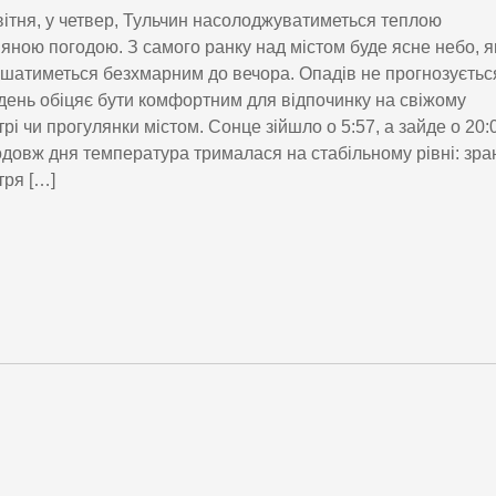
вітня, у четвер, Тульчин насолоджуватиметься теплою
яною погодою. З самого ранку над містом буде ясне небо, я
шатиметься безхмарним до вечора. Опадів не прогнозуєтьс
день обіцяє бути комфортним для відпочинку на свіжому
трі чи прогулянки містом. Сонце зійшло о 5:57, а зайде о 20:
довж дня температура трималася на стабільному рівні: зра
тря […]