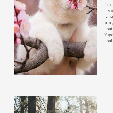
24 к
весн
зали
тож 
пові
Упро
пові