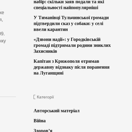
набір: скільки заяв подали та які
спеціальності найпопулярніші
ке
У Тиманівці Тульчинської громади
я,
підтвердили сказ у собаки: у селі
ввели карантин
09.
«Дзвони надії»: у Городківській
нку
громаді підтримали родини зниклих
Захисників
Капітан з Крижополя отримав
державну відзнаку після поранення
на Луганщині
Категорії
Авторський матеріал
Війна
Здоров’я