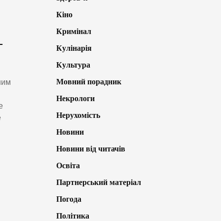
Кіно
Кримінал
-
Кулінарія
Культура
Мовний порадник
ним
Некрологи
е
Нерухомість
е
Новини
Новини від читачів
Освіта
Партнерський матеріал
Погода
Політика