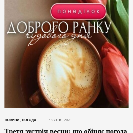
НОВИНИ
,
ПОГОДА
7 КВІТНЯ, 2025
Третя зустріч весни: що обіцяє погода