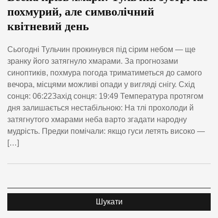
похмурий, але символічний
квітневий день
Сьогодні Тульчин прокинувся під сірим небом — ще
зранку його затягнуло хмарами. За прогнозами
синоптиків, похмура погода триматиметься до самого
вечора, місцями можливі опади у вигляді снігу. Схід
сонця: 06:22Захід сонця: 19:49 Температура протягом
дня залишається нестабільною: На тлі прохолоди й
затягнутого хмарами неба варто згадати народну
мудрість. Предки помічали: якщо гуси летять високо —
[…]