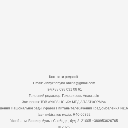
Контакти редакції:
Email: vinnychchyna.online@gmail.com
Тел:+38 098 031 08 61
Головний редактор: Голошивець Анастасія
Засновник: ТОВ «УКРАЇНСЬКА МЕДІАПЛАТФОРМА»
шення Національної ради України з питань телебачення і радіомовлення №1
Ідентифікатор медіа: R40-06392
Україна, м. Вінниця бульв. Свободи , буд. 8, 21005 +380953626765
© 2025