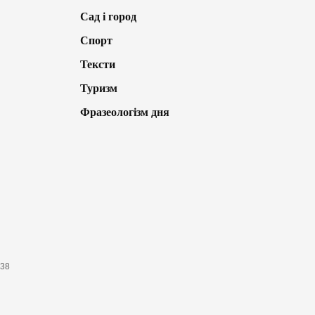
Сад і город
Спорт
Тексти
Туризм
Фразеологізм дня
638