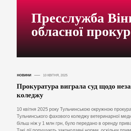
Пресслужба Він
обласної проку
НОВИНИ
10 КВІТНЯ, 2025
Прокуратура виграла суд щодо нез
коледжу
10 квітня 2025 року Тульчинською окружною проку
Тульчинського фахового коледжу ветеринарної меди
більш ніж у 1 млн грн, було передано в оренду при
Такі дії порушують законодавчі норми, оскільки пр