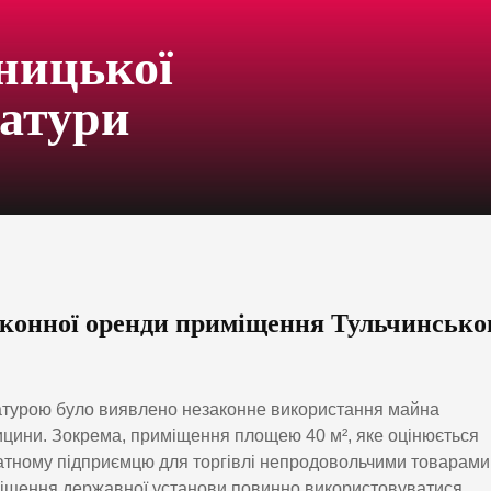
ницької
ратури
аконної оренди приміщення Тульчинсько
ратурою було виявлено незаконне використання майна
цини. Зокрема, приміщення площею 40 м², яке оцінюється
ватному підприємцю для торгівлі непродовольчими товарами
иміщення державної установи повинно використовуватися