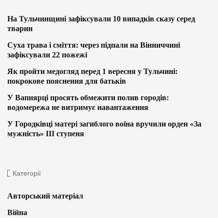
На Тульчинщині зафіксували 10 випадків сказу серед
тварин
Суха трава і сміття: через підпали на Вінниччині
зафіксували 22 пожежі
Як пройти медогляд перед 1 вересня у Тульчині:
покрокове пояснення для батьків
У Вапнярці просять обмежити полив городів:
водомережа не витримує навантаження
У Городківці матері загиблого воїна вручили орден «За
мужність» ІІІ ступеня
Категорії
Авторський матеріал
Війна