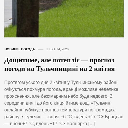
НОВИНИ
,
ПОГОДА
1 КВІТНЯ, 2026
Дощитиме, але потепліє — прогноз
погоди на Тульчинщині на 2 квітня
Протягом усього дня 2 квітня у Тульчинському районі
очікується похмура погода, вранці можливе невелике
прояснення, але безхмарним небо буде недовго. З
середини дня і до його кінця йтиме дощ. «Тульчин
онлайн» публікує прогноз температури по громадах
району: ▪️ Тульчин — вночі +6 °С, вдень +17 °С▪️ Брацлав
— вночі +7 °С, вдень +17 °С▪️ Вапнярка […]