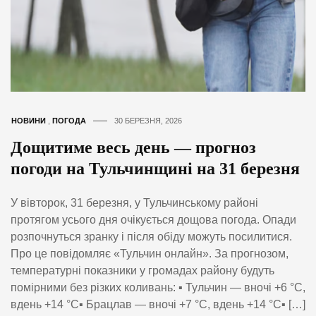
НОВИНИ
,
ПОГОДА
30 БЕРЕЗНЯ, 2026
Дощитиме весь день — прогноз
погоди на Тульчинщині на 31 березня
У вівторок, 31 березня, у Тульчинському районі
протягом усього дня очікується дощова погода. Опади
розпочнуться зранку і після обіду можуть посилитися.
Про це повідомляє «Тульчин онлайн». За прогнозом,
температурні показники у громадах району будуть
помірними без різких коливань: ▪️ Тульчин — вночі +6 °С,
вдень +14 °С▪️ Брацлав — вночі +7 °С, вдень +14 °С▪️ […]