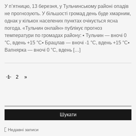
У п’ятницю, 13 березня, у Тульчинському районі опадів
не прогнозують. У більшості громад день буде хмарним,
однак у кількох населених пунктах очікується ясна
погода. «Тульчин онлайн» публікує прогноз
температури по громадах району: ▪️ Тульчин — вночі 0
°С, вдень +15 °С▪️ Брацлав — вночі -1 °С, вдень +15 °С▪️
Вапнярка — вночі 0 °С, вдень […]
1
2
»
Недавні записи