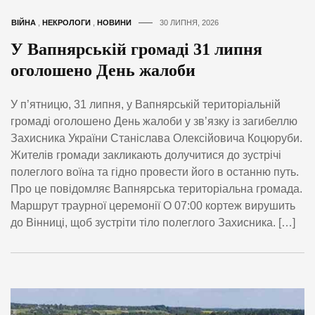
ВІЙНА
,
НЕКРОЛОГИ
,
НОВИНИ
30 ЛИПНЯ, 2026
У Вапнярській громаді 31 липня
оголошено День жалоби
У п’ятницю, 31 липня, у Вапнярській територіальній
громаді оголошено День жалоби у зв’язку із загибеллю
Захисника України Станіслава Олексійовича Коцюруби.
Жителів громади закликають долучитися до зустрічі
полеглого воїна та гідно провести його в останню путь.
Про це повідомляє Вапнярська територіальна громада.
Маршрут траурної церемонії О 07:00 кортеж вирушить
до Вінниці, щоб зустріти тіло полеглого Захисника. […]