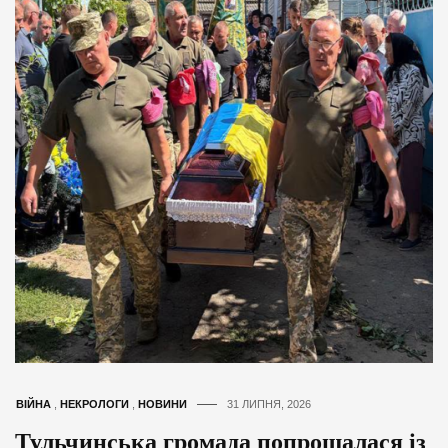
ВІЙНА
,
НЕКРОЛОГИ
,
НОВИНИ
31 ЛИПНЯ, 2026
Тульчинська громада попрощалася із