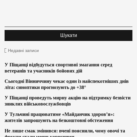
Недавні записи
У Піщанці відбудуться спортивні змагання серед
ветеранів та учасників бойових дій
Сьогодні Вінниччину чекає один із найспекотніших днів
літа: синоптики прогнозують до +38°
У Піщанці проведуть мирну акцію на підтримку безвісти
зниклих військовослужбовців
У Тульчині працюватиме «Майданчик здоров’я»:
жителів запрошують на безкоштовні обстеження
Не лише смак змінився: вчені пояснили, чому овочі та
фрукти стали менш корисними