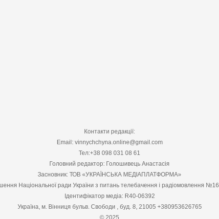
Контакти редакції:
Email: vinnychchyna.online@gmail.com
Тел:+38 098 031 08 61
Головний редактор: Голошивець Анастасія
Засновник: ТОВ «УКРАЇНСЬКА МЕДІАПЛАТФОРМА»
шення Національної ради України з питань телебачення і радіомовлення №1
Ідентифікатор медіа: R40-06392
Україна, м. Вінниця бульв. Свободи , буд. 8, 21005 +380953626765
© 2025