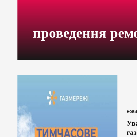
проведення рем
НОВИ
Ув
га