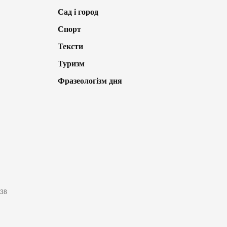
Сад і город
Спорт
Тексти
Туризм
Фразеологізм дня
638