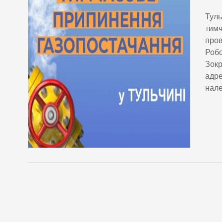
Туль
тимч
пров
Робо
Зокр
адре
нале