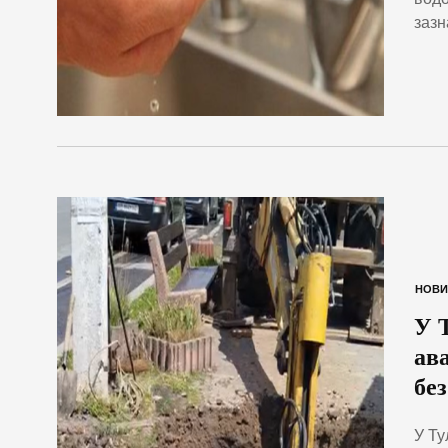
зазн
НОВИ
У 
ав
без
У Ту