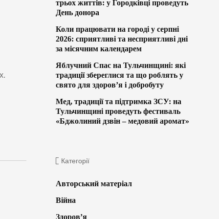
трьох життів: у Городківці проведуть
День донора
и
Коли працювати на городі у серпні
2026: сприятливі та несприятливі дні
за місячним календарем
Яблучний Спас на Тульчинщині: які
х.
традиції збереглися та що роблять у
свято для здоров’я і добробуту
Мед, традиції та підтримка ЗСУ: на
Тульчинщині проведуть фестиваль
«Бджолиний дзвін – медовий аромат»
Категорії
Авторський матеріал
Війна
Здоров’я