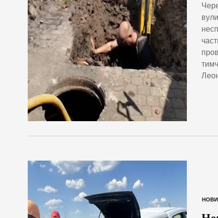
Чере
вули
несп
част
пров
тимч
Леон
НОВИ