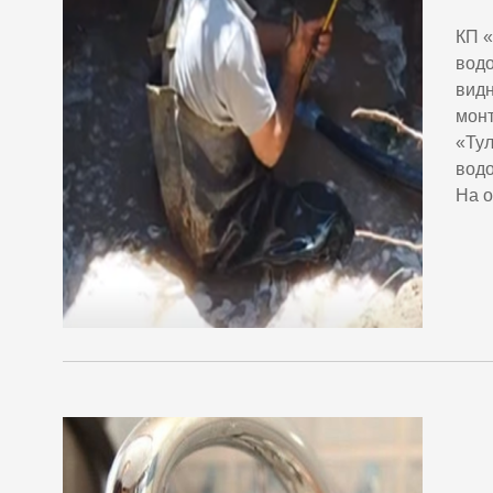
КП «
водо
видн
монт
«Тул
водо
На о