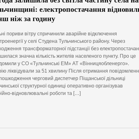
года залишила без світла частину села на
льчинщині: електропостачання відновил
нш ніж за годину
ні пориви вітру спричинили аварійне відключення
троенергії у селі Студена Тульчинського району. Через
одження трансформаторної підстанції без електропостача
шилася значна кількість жителів населеного пункту. Про це
домили у СО «Тульчинські ЕМ» АТ «Вінницяобленерго».
ію ліквідували за 51 хвилину Після отримання повідомлен
пошкодження черговий диспетчер Піщанської дільниці
чинської структурної одиниці оперативно організував
ійно-відновлювальні роботи та […]