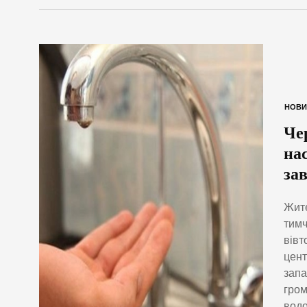
НОВИ
Че
на
зав
Жите
тимч
вівт
цент
запа
гром
водо