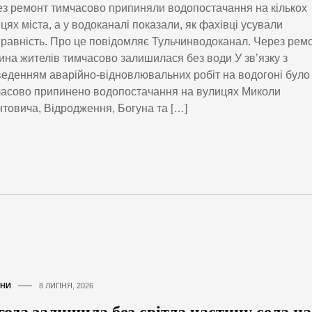
з ремонт тимчасово припиняли водопостачання на кількох
цях міста, а у водоканалі показали, як фахівці усували
равність. Про це повідомляє Тульчинводоканал. Через рем
ина жителів тимчасово залишилася без води У зв’язку з
еденням аварійно-відновлювальних робіт на водогоні було
асово припинено водопостачання на вулицях Миколи
товича, Відродження, Богуна та […]
НИ
8 ЛИПНЯ, 2026