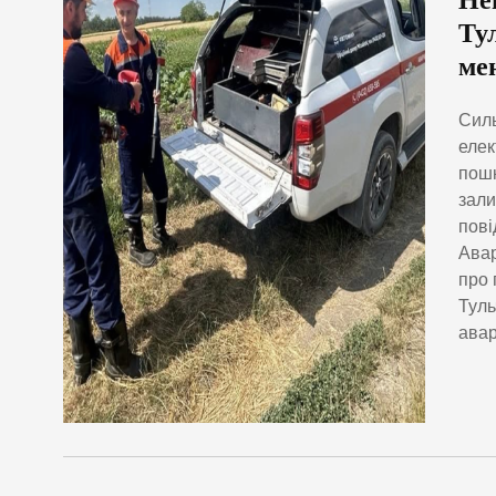
Не
Ту
ме
Силь
елек
пошк
зали
пові
Авар
про 
Туль
авар