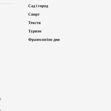
Сад і город
Спорт
Тексти
Туризм
Фразеологізм дня
а
к