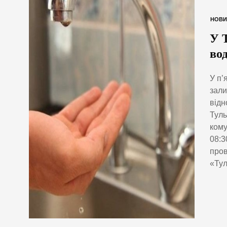
НОВИ
У 
во
У п’
зали
відн
Туль
кому
08:3
пров
«Тул