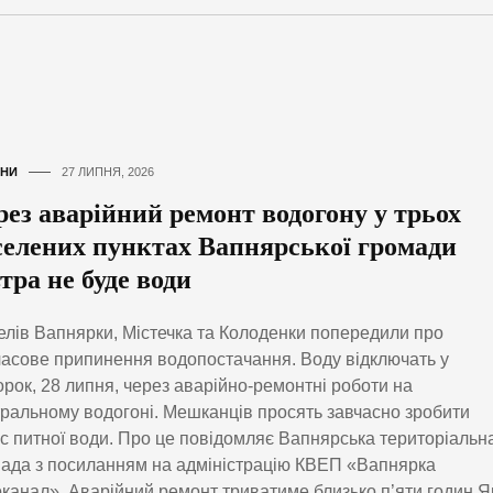
НИ
27 ЛИПНЯ, 2026
рез аварійний ремонт водогону у трьох
селених пунктах Вапнярської громади
тра не буде води
лів Вапнярки, Містечка та Колоденки попередили про
асове припинення водопостачання. Воду відключать у
орок, 28 липня, через аварійно-ремонтні роботи на
ральному водогоні. Мешканців просять завчасно зробити
с питної води. Про це повідомляє Вапнярська територіальн
ада з посиланням на адміністрацію КВЕП «Вапнярка
канал». Аварійний ремонт триватиме близько п’яти годин Я