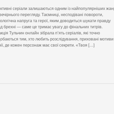
ктивні серіали залишаються одним із найпопулярніших жан
вечірнього перегляду. Таємниці, несподівані повороти,
ологічна напруга та герої, яким доводиться шукати правду
д брехні — саме це тримає увагу до фінальних титрів.
кція Тульчин онлайн зібрала п’ять серіалів, які точно
обаються тим, хто любить розслідування, приховані мотиви
рії, де кожен персонаж має свої секрети. «Твоя […]