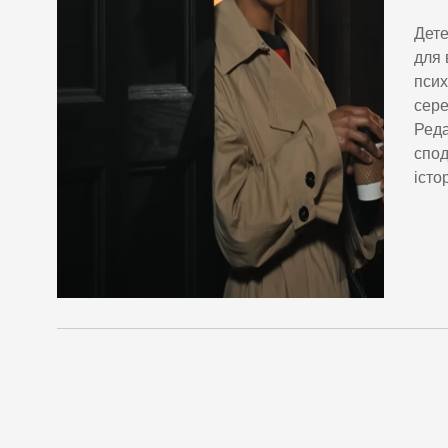
Дете
для 
псих
сере
Реда
спод
істо