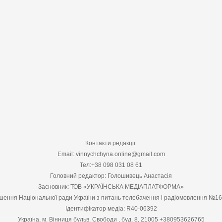
Контакти редакції:
Email: vinnychchyna.online@gmail.com
Тел:+38 098 031 08 61
Головний редактор: Голошивець Анастасія
Засновник: ТОВ «УКРАЇНСЬКА МЕДІАПЛАТФОРМА»
шення Національної ради України з питань телебачення і радіомовлення №1
Ідентифікатор медіа: R40-06392
Україна, м. Вінниця бульв. Свободи , буд. 8, 21005 +380953626765