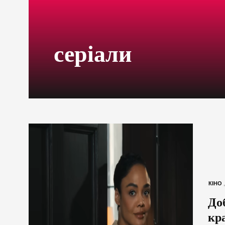
серіали
КІНО
До
кр