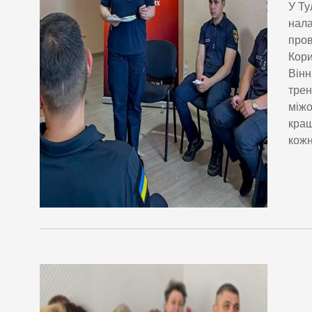
У Ту
нала
пров
Кори
Вінн
трен
міжо
кращ
кожн