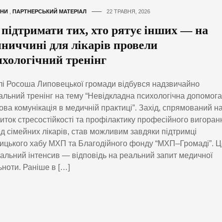
НИ
,
ПАРТНЕРСЬКИЙ МАТЕРІАЛ
22 ТРАВНЯ, 2026
 підтримати тих, хто рятує інших — на
нниччині для лікарів провели
ихологічний тренінг
лі Росоша Липовецької громади відбувся надзвичайно
альний тренінг на тему “Невідкладна психологічна допомога
ова комунікація в медичній практиці”. Захід, спрямований н
иток стресостійкості та профілактику професійного вигоран
д сімейних лікарів, став можливим завдяки підтримці
ицького хабу МХП та Благодійного фонду “МХП–Громаді”. 
альний інтенсив — відповідь на реальний запит медичної
ьноти. Раніше в […]