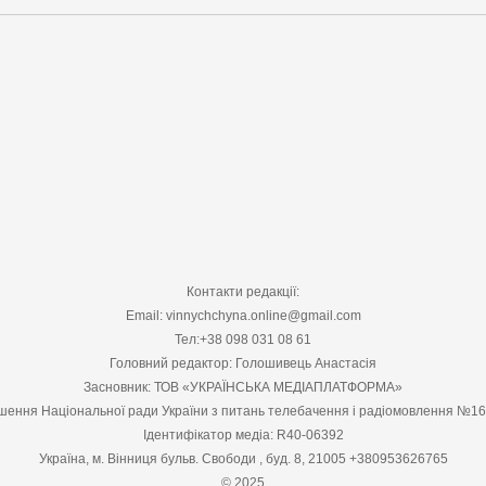
Контакти редакції:
Email: vinnychchyna.online@gmail.com
Тел:+38 098 031 08 61
Головний редактор: Голошивець Анастасія
Засновник: ТОВ «УКРАЇНСЬКА МЕДІАПЛАТФОРМА»
шення Національної ради України з питань телебачення і радіомовлення №1
Ідентифікатор медіа: R40-06392
Україна, м. Вінниця бульв. Свободи , буд. 8, 21005 +380953626765
© 2025