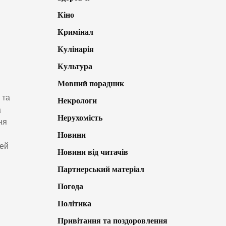
Кіно
Кримінал
Кулінарія
Культура
Мовний порадник
 та
Некрологи
а
Нерухомість
ня
Новини
Цей
Новини від читачів
Партнерський матеріал
Погода
Політика
Привітання та поздоровлення