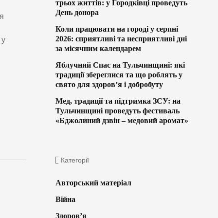
трьох життів: у Городківці проведуть
День донора
тя
я
Коли працювати на городі у серпні
2026: сприятливі та несприятливі дні
 у
за місячним календарем
Яблучний Спас на Тульчинщині: які
традиції збереглися та що роблять у
свято для здоров’я і добробуту
Мед, традиції та підтримка ЗСУ: на
Тульчинщині проведуть фестиваль
«Бджолиний дзвін – медовий аромат»
Категорії
Авторський матеріал
Війна
Здоров’я