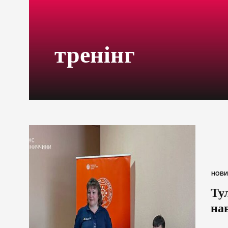
тренінг
НОВИ
Ту
на