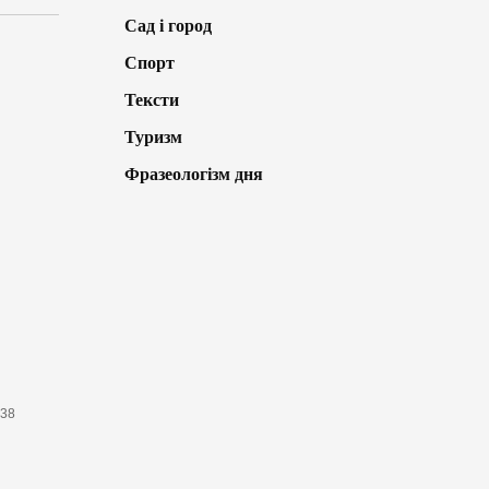
Сад і город
Спорт
Тексти
Туризм
Фразеологізм дня
638