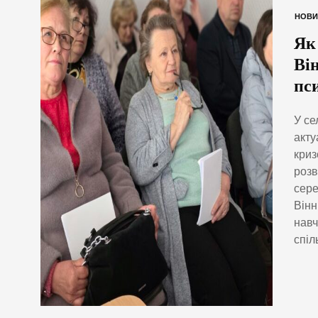
НОВИ
Як
Ві
пс
У се
акту
криз
розв
сере
Вінн
навч
спіл