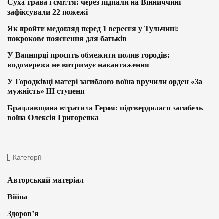
Суха трава і сміття: через підпали на Вінниччині
зафіксували 22 пожежі
Як пройти медогляд перед 1 вересня у Тульчині:
покрокове пояснення для батьків
У Вапнярці просять обмежити полив городів:
водомережа не витримує навантаження
У Городківці матері загиблого воїна вручили орден «За
мужність» ІІІ ступеня
Брацлавщина втратила Героя: підтвердилася загибель
воїна Олексія Григоренка
Категорії
Авторський матеріал
Війна
Здоров’я