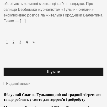
зберігають колишні мешканці та їхні нащадки. Про
селище Вербецьке журналістам «Тульчин онлайн»
ексклюзивно розповіла жителька Городківки Валентина
Гижко — […]
1
2
3
4
»
Недавні записи
Яблучний Спас на Тульчинщині: які традиції збереглися
та що роблять у свято для здоров’я і добробуту