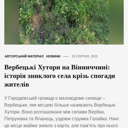
АВТОРСЬКИЙ МАТЕРІАЛ
,
НОВИНИ
25 СЕРПНЯ, 2025
Вербецькі Хутори на Вінниччині:
історія зниклого села крізь спогади
жителів
У Городківській громаді є маловідоме селище –
Вербецьке, яке місцеві більше називають Вербецькі
Хутори. Воно розташоване між селами Вербка,
Петрунівка та Яланець, уздовж струмка Галайка. Нині
це місце майже зникло з карти, але пам’ять про нього