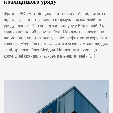
коаліційного уряду
Фракція ВО «Батьківщина» розпочала збір підписів за
відставку чинного уряду та формування коаліційного
уряду єдності. Про це під час виступу у Верховній Раді
заявив народний депутат Олег Мейдич, наголосивши,
що моновлада втратила здатність ефективно керувати
країною. «Україна не може жити в умовах моновладдя»,
— підкреслив Олег Мейдич. Нардеп зазначив, що
корупційні скандали, зокрема в енергетичній […]