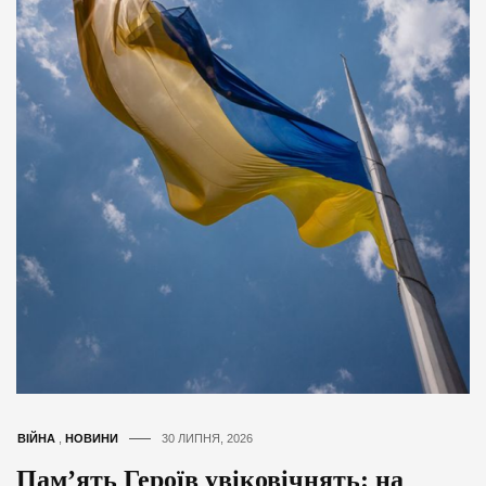
ВІЙНА
,
НОВИНИ
30 ЛИПНЯ, 2026
Пам’ять Героїв увіковічнять: на