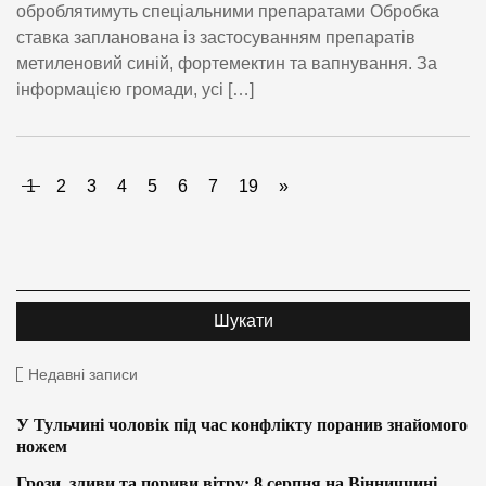
оброблятимуть спеціальними препаратами Обробка
ставка запланована із застосуванням препаратів
метиленовий синій, фортемектин та вапнування. За
інформацією громади, усі […]
1
2
3
4
5
6
7
19
»
Недавні записи
У Тульчині чоловік під час конфлікту поранив знайомого
ножем
Грози, зливи та пориви вітру: 8 серпня на Вінниччині