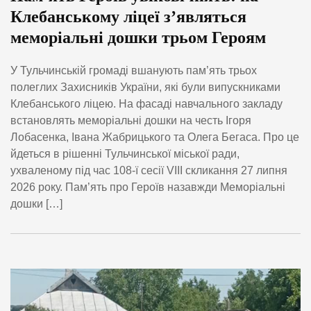
Клебанському ліцеї з’являться
меморіальні дошки трьом Героям
У Тульчинській громаді вшанують пам’ять трьох
полеглих Захисників України, які були випускниками
Клебанського ліцею. На фасаді навчального закладу
встановлять меморіальні дошки на честь Ігоря
Лобасенка, Івана Жабрицького та Олега Бегаса. Про це
йдеться в рішенні Тульчинської міської ради,
ухваленому під час 108-ї сесії VIII скликання 27 липня
2026 року. Пам’ять про Героїв назавжди Меморіальні
дошки […]