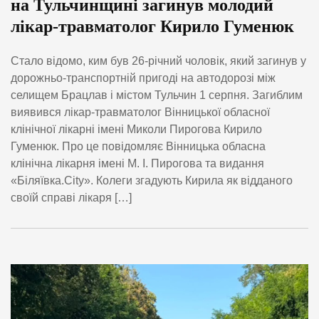
на Тульчинщині загинув молодий
лікар-травматолог Кирило Гуменюк
Стало відомо, ким був 26-річний чоловік, який загинув у
дорожньо-транспортній пригоді на автодорозі між
селищем Брацлав і містом Тульчин 1 серпня. Загиблим
виявився лікар-травматолог Вінницької обласної
клінічної лікарні імені Миколи Пирогова Кирило
Гуменюк. Про це повідомляє Вінницька обласна
клінічна лікарня імені М. І. Пирогова та видання
«Біляївка.City». Колеги згадують Кирила як відданого
своїй справі лікаря […]