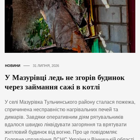
НОВИНИ
31 ЛИПНЯ, 2026
У Мазурівці ледь не згорів будинок
через займання сажі в котлі
У селі Мазурівка Тульчинського району сталася пожежа,
спричинена несправністю нагрівальних печей та
димарів. Завдяки оперативним діям рятувальників
вдалося швидко ліквідувати загоряння та врятувати
житловий будинок від вогню. Про це повідомляє
Головне управління ДСНС України у Вінницькій області.