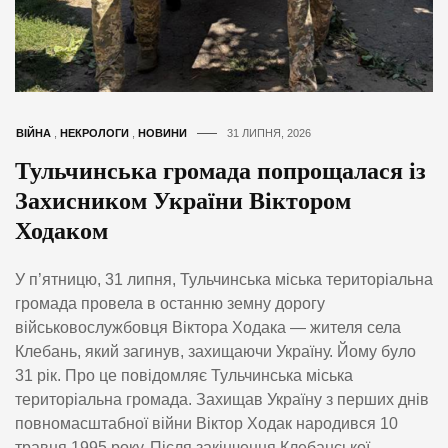
ВІЙНА
,
НЕКРОЛОГИ
,
НОВИНИ
31 ЛИПНЯ, 2026
Тульчинська громада попрощалася із
Захисником України Віктором
Ходаком
У п’ятницю, 31 липня, Тульчинська міська територіальна
громада провела в останню земну дорогу
військовослужбовця Віктора Ходака — жителя села
Клебань, який загинув, захищаючи Україну. Йому було
31 рік. Про це повідомляє Тульчинська міська
територіальна громада. Захищав Україну з перших днів
повномасштабної війни Віктор Ходак народився 10
травня 1995 року. Після закінчення Клебанської