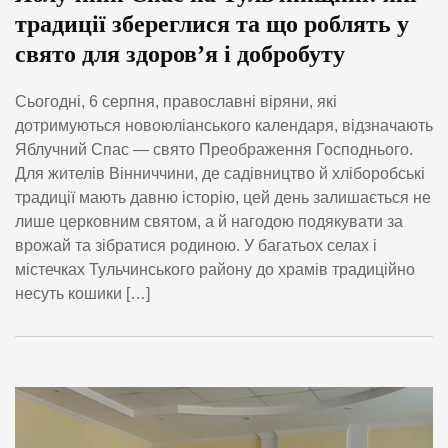
традиції збереглися та що роблять у
свято для здоров’я і добробуту
Сьогодні, 6 серпня, православні віряни, які
дотримуються новоюліанського календаря, відзначають
Яблучний Спас — свято Преображення Господнього.
Для жителів Вінниччини, де садівництво й хліборобські
традиції мають давню історію, цей день залишається не
лише церковним святом, а й нагодою подякувати за
врожай та зібратися родиною. У багатьох селах і
містечках Тульчинського району до храмів традиційно
несуть кошики […]