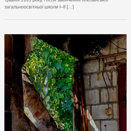
загальноосвітньої школи І–ІІ […]