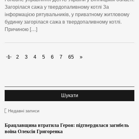
Загорілася сажа у твердопаливному котлі За
інформацією рятувальників, у приватному житловому
будинку загорілася сажа в твердопаливному котлі.
Причиною […]
1
2
3
4
5
6
7
65
»
Недавні записи
Брацлавщина втратила Героя: підтвердилася загибель
воїна Олексія Григоренка