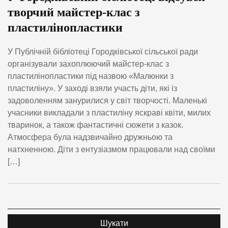
творчий майстер-клас з
пластилінопластики
У Публічній бібліотеці Городківської сільської ради
організували захоплюючий майстер-клас з
пластилінопластики під назвою «Малюнки з
пластиліну». У заході взяли участь діти, які із
задоволенням занурилися у світ творчості. Маленькі
учасники викладали з пластиліну яскраві квіти, милих
тваринок, а також фантастичні сюжети з казок.
Атмосфера була надзвичайно дружньою та
натхненною. Діти з ентузіазмом працювали над своїми
[…]