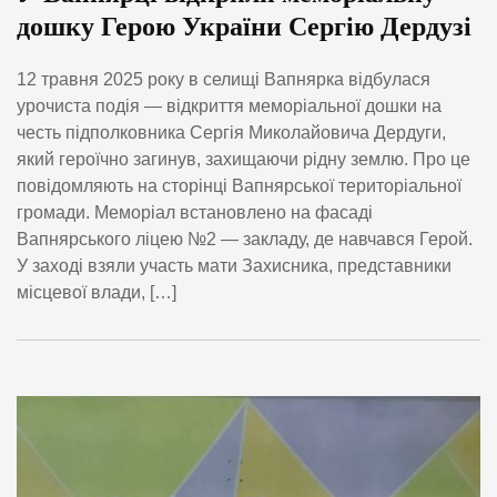
дошку Герою України Сергію Дердузі
12 травня 2025 року в селищі Вапнярка відбулася
урочиста подія — відкриття меморіальної дошки на
честь підполковника Сергія Миколайовича Дердуги,
який героїчно загинув, захищаючи рідну землю. Про це
повідомляють на сторінці Вапнярської територіальної
громади. Меморіал встановлено на фасаді
Вапнярського ліцею №2 — закладу, де навчався Герой.
У заході взяли участь мати Захисника, представники
місцевої влади, […]