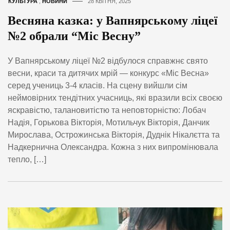
КУЛЬТУРА
,
НОВИНИ
28 КВІТНЯ, 2025
Весняна казка: у Вапнярському ліцеї
№2 обрали “Міс Весну”
У Вапнярському ліцеї №2 відбулося справжнє свято
весни, краси та дитячих мрій — конкурс «Міс Весна»
серед учениць 3-4 класів. На сцену вийшли сім
неймовірних тендітних учасниць, які вразили всіх своєю
яскравістю, талановитістю та неповторністю: Лобач
Надія, Горькова Вікторія, Мотильчук Вікторія, Данчик
Мирослава, Острожинська Вікторія, Дуднік Нікалєтта та
Надкернична Олександра. Кожна з них випромінювала
тепло, […]