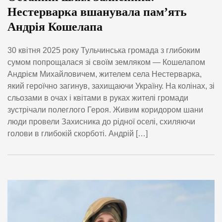
Нестерварка вшанувала пам’ять
Андрія Кошелапа
30 квітня 2025 року Тульчинська громада з глибоким
сумом попрощалася зі своїм земляком — Кошелапом
Андрієм Михайловичем, жителем села Нестерварка,
який героїчно загинув, захищаючи Україну. На колінах, зі
сльозами в очах і квітами в руках жителі громади
зустрічали полеглого Героя. Живим коридором шани
люди провели Захисника до рідної оселі, схиляючи
голови в глибокій скорботі. Андрій […]